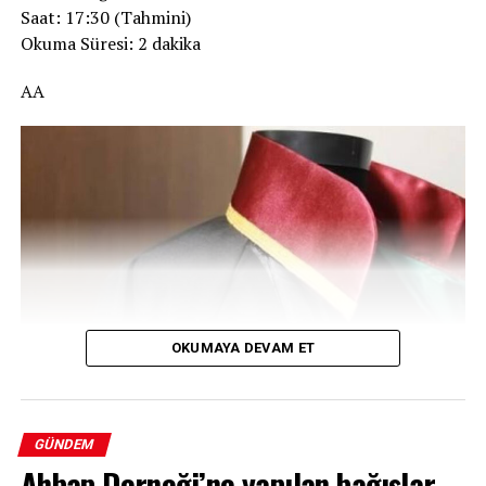
Saat: 17:30 (Tahmini)
Okuma Süresi: 2 dakika
AA
OKUMAYA DEVAM ET
Afyonkarahisar’da meslektaşlarıyla arasında henüz
belirlenemeyen bir sebeple tartışma yaşayan avukat
GÜNDEM
U.Ç., yanında taşıdığı tabancayla ateş ederek meslektaşı
Ahbap Derneği’ne yapılan bağışlar