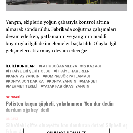
Yangın, ekiplerin yoğun çabasıyla kontrol altına
alınarak söndürüldü. Fabrikada soğutma çalışmaları
devam ederken, patlamanın ve yangının maddi
boyutuyla ilgili de incelemeler başlatıldı. Olayla ilgili
gelişmeleri aktarmaya devam edeceğiz.
İLGILI KONULAR:
FATIHDOĞANMEDYA
İŞ KAZASI
ITFAIYE ERI ŞEHIT OLDU
ITFAIYE HABERLERI
KARATAY YANGIN
KOMPRESÖR PATLAMASI
KONYA SON DAKIKA
KONYA YANGIN
MANŞET
MEHMET TEKELI
YATAK FABRIKASI YANGINI
SONRAKI
Polisten kaçan şüpheli, yakalanınca ‘Sen dur dedin
durdum ağabey’ dedi
ÖNCEKI
Söke’deki çifte cinayette kan donduran detay! Şüpheli eş
Erkan Aslan yakalandı,
OKUMAYA DEVAM ET