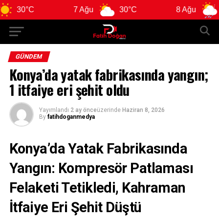
°C
7 Ağu
30°C
8 Ağu
31°C
GÜNDEM
Konya’da yatak fabrikasında yangın;
1 itfaiye eri şehit oldu
Yayımlandı
2 ay önce
üzerinde
Haziran 8, 2026
By
fatihdoganmedya
Konya’da Yatak Fabrikasında
Yangın: Kompresör Patlaması
Felaketi Tetikledi, Kahraman
İtfaiye Eri Şehit Düştü