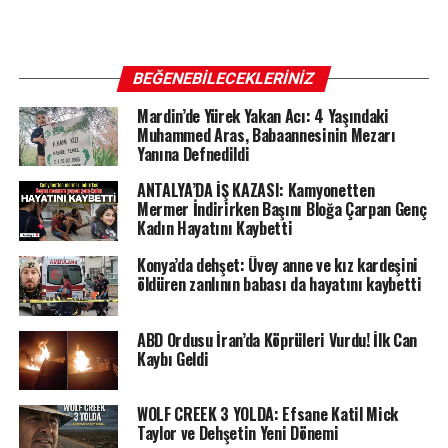
BEĞENEBILECEKLERINIZ
Mardin’de Yürek Yakan Acı: 4 Yaşındaki
Muhammed Aras, Babaannesinin Mezarı
Yanına Defnedildi
ANTALYA’DA İŞ KAZASI: Kamyonetten
Mermer İndirirken Başını Bloğa Çarpan Genç
Kadın Hayatını Kaybetti
Konya’da dehşet: Üvey anne ve kız kardeşini
öldüren zanlının babası da hayatını kaybetti
ABD Ordusu İran’da Köprüleri Vurdu! İlk Can
Kaybı Geldi
WOLF CREEK 3 YOLDA: Efsane Katil Mick
Taylor ve Dehşetin Yeni Dönemi