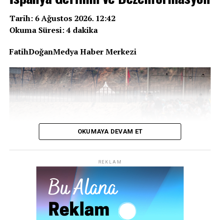
açıklama yapması bekleniyor.
uygun işlenip işlenmediğini ve kampanyada belirtilen
amaçlar doğrultusunda kullanılıp kullanılmadığını
Tarih: 6 Ağustos 2026. 12:42
araştıracak.
Okuma Süresi: 4 dakika
FatihDoğanMedya Haber Merkezi
REKLAM
OKUMAYA DEVAM ET
REKLAM
Dünya, geçtiğimiz günlerde İspanya’nın Kuzey
Afrika’daki toprağı Ceuta’ya on binlerce göçmenin akın