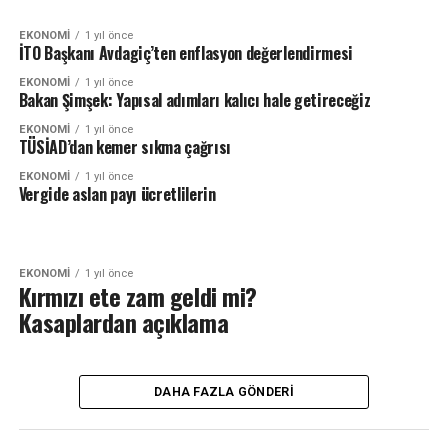
EKONOMI
1 yıl önce
İTO Başkanı Avdagiç’ten enflasyon değerlendirmesi
EKONOMI
1 yıl önce
Bakan Şimşek: Yapısal adımları kalıcı hale getireceğiz
EKONOMI
1 yıl önce
TÜSİAD’dan kemer sıkma çağrısı
EKONOMI
1 yıl önce
Vergide aslan payı ücretlilerin
EKONOMI
1 yıl önce
Kırmızı ete zam geldi mi?
Kasaplardan açıklama
DAHA FAZLA GÖNDERI