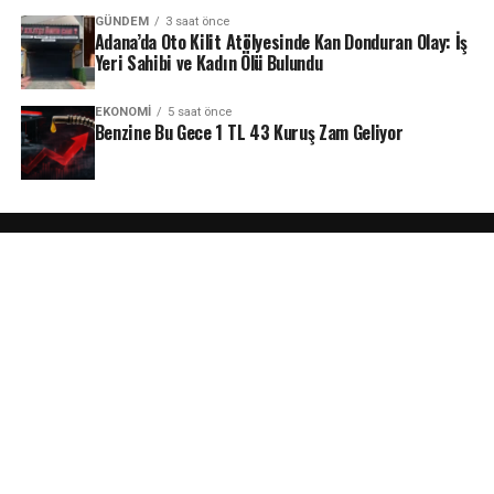
GÜNDEM
3 saat önce
Adana’da Oto Kilit Atölyesinde Kan Donduran Olay: İş
Yeri Sahibi ve Kadın Ölü Bulundu
EKONOMI
5 saat önce
Benzine Bu Gece 1 TL 43 Kuruş Zam Geliyor
ANASAYFA
HAKKIMIZDA
KÜNYE
EKIBIMIZ
GIZLILIK POLITIKASI
İLETIŞIM