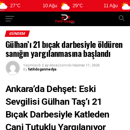
°C
10 Ağu
29°C
11 Ağu
28°C
GÜNDEM
Gülhan’ı 21 bıçak darbesiyle öldüren
sanığın yargılanmasına başlandı
Yayımlandı
2 ay önce
üzerinde
Haziran 11, 2026
By
fatihdoganmedya
Ankara’da Dehşet: Eski
Sevgilisi Gülhan Taş’ı 21
Bıçak Darbesiyle Katleden
Cani Tutuklu Yargılanıyor