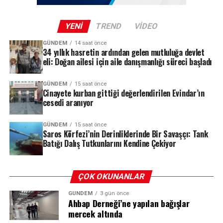
işbirliğinde hayata geçirilen Yapay Resif Projesi
kapsamında batırılan tank, bölgede su altı sporlarına
YENI
TREND
VIDEO
ilgi duyan turistleri çekmeyi ve yapay resif oluşumunu
desteklemeyi amaçlıyor. Projenin meyveleri kısa sürede
GÜNDEM
14 saat önce
34 yıllık hasretin ardından gelen mutluluğa devlet
alınmaya başlandı; yerli ve yabancı dalgıçların akınına
eli: Doğan ailesi için aile danışmanlığı süreci başladı
uğrayan batık, Saros Körfezi’ni dalış turizminin yeni
gözdesi haline getirdi.
GÜNDEM
15 saat önce
Cinayete kurban gittiği değerlendirilen Evindar’ın
cesedi aranıyor
Deliller Zinciri: HTS, PTS ve Biyolojik
REKLAM
GÜNDEM
15 saat önce
Bulgular
Saros Körfezi’nin Derinliklerinde Bir Savaşçı: Tank
Batığı Dalış Tutkunlarını Kendine Çekiyor
Soruşturma kapsamında elde edilen deliller, dosyanın
seyrini değiştiren en önemli unsur oldu. Ekipler,
şüphelilerin HTS (Hücresel Haberleşme Sistemi) ve PTS
ÇOK OKUNANLAR
(Plaka Tanıma Sistemi) kayıtlarını, kriminal inceleme
GÜNDEM
3 gün önce
bulgularını ve tanık beyanlarını bir araya getirerek
Ahbap Derneği’ne yapılan bağışlar
olayın perdesini aralamaya çalıştı.
mercek altında