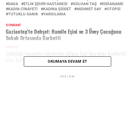
DAVA
ETLIK ŞEHIR HASTANESI
GÜLHAN TAŞ
İDDİANAME
KADIN CINAYETI
KADINA ŞIDDET
MEHMET SAY
OTOPSİ
TUTUKLU SANIK
YARGILAMA
SONRAKI
Gaziantep’te Dehşet: Hamile Eşini ve 3 Üvey Çocuğunu
Sokak Ortasında Darbetti
ÖNCEKI
Çalıştığı inşaatta iskeleden düşen işçi hayatını kaybetti;
olay kamerada
OKUMAYA DEVAM ET
REKLAM