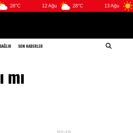
12 Ağu
28°C
13 Ağu
29°C
SAĞLIK
SON HABERLER
ı mı
REKLAM