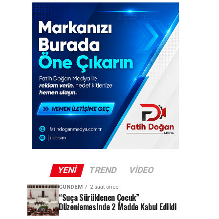
YENI
TREND
VIDEO
GÜNDEM
2 saat önce
“Suça Sürüklenen Çocuk”
Düzenlemesinde 2 Madde Kabul Edildi