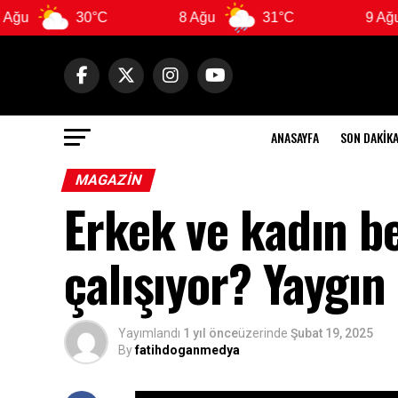
0°C
8 Ağu
31°C
9 Ağu
29°C
ANASAYFA
SON DAKIK
MAGAZIN
Erkek ve kadın be
çalışıyor? Yaygın
Yayımlandı
1 yıl önce
üzerinde
Şubat 19, 2025
By
fatihdoganmedya