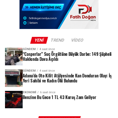
Peki bu oran ne anlama geliyor? Ev sahipleri kiraya ne
kadar zam yapabilecek? Kiracılar nasıl bir artışla karşı
karşıya? İşte Ağustos 2026 kira zam oranına ilişkin tüm
merak edilen detaylar…
YENI
TREND
VIDEO
REKLAM
GÜNDEM
4 saat önce
“Casperlar” Suç Örgütüne Büyük Darbe: 149 Şüpheli
Hakkında Dava Açıldı
GÜNDEM
4 saat önce
Adana’da Oto Kilit Atölyesinde Kan Donduran Olay: İş
Yeri Sahibi ve Kadın Ölü Bulundu
EKONOMI
6 saat önce
Carrefour Bağımsız Yapısını Koruyacak
Benzine Bu Gece 1 TL 43 Kuruş Zam Geliyor
Kararın bir diğer önemli ayağı ise Carrefour’un kurumsal
kimliğiyle ilgili. Taahhütler uyarınca A101 ve Carrefour,