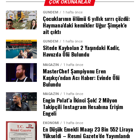
ÇOK OKUNANLAR
faaliyetlerini ayrı organizasyon yapılarıyla sürdürecek.
Bu sayede Carrefour’un bağımsız kurumsal yapısı
GÜNDEM
1 hafta önce
Çocuklarının ölümü 6 yıllık sırrı çözdü:
korunmaya devam edecek. Bu durum, markaların mevcut
Haymana’daki kemikler Uğur Şimşek’e
tedarik zincirleri, ticari ilişkileri ve müşteri
ait çıktı
portföylerinde köklü değişiklikler yaşanmadan yoluna
devam etmesini güvence altına alıyor.
GÜNDEM
1 hafta önce
Sitede Kaybolan 2 Yaşındaki Kadir,
Havuzda Ölü Bulundu
Üç Yıl Boyunca İstihdam Korunacak
MAGAZIN
1 hafta önce
Kira Tavan Zam Oranı Nasıl
Devralma sürecinin en çok merak edilen konularının
MasterChef Şampiyonu Eren
başında gelen istihdam güvencesi de karar kapsamında
Kaşıkçı’ndan Acı Haber: Evinde Ölü
Hesaplanıyor?
Bulundu
netliğe kavuştu. Buna göre, A101 ve Carrefour’un
toplam çalışan sayısı üç yıl boyunca mevcut seviyesinde
Kira artış oranı, kira sözleşmesinin yenileneceği aydan
MAGAZIN
1 hafta önce
korunacak. Rekabet Kurumu’nun bu şartı, olası iş
Engin Polat’a İkinci Şok! 2 Milyon
bir önceki aya ait 12 aylık TÜFE (Tüketici Fiyat Endeksi)
Takipçili Instagram Hesabına Erişim
kayıplarının önüne geçmeyi ve çalışanların mağduriyet
ortalaması dikkate alınarak belirleniyor. Bu hesaplama
Engeli
yaşamasını engellemeyi amaçlıyor.
yöntemi, kira artışlarının enflasyondaki gerçek artışı
yansıtmasını ve hem kiracı hem de ev sahibi açısından
EKONOMI
1 hafta önce
KOBİ ve Yerel Üreticilere Destek
En Düşük Emekli Maaşı 23 Bin 552 Liraya
daha adil bir zemin oluşturmasını amaçlıyor.
Yükseldi – Resmi Gazete’de Yayımlandı