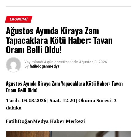
EKONOMI
Ağustos Ayında Kiraya Zam
Yapacaklara Kötü Haber: Tavan
Türkiye perakende sektörünün en çok konuşulan
Oranı Belli Oldu!
birleşme operasyonlarından biri olan A101’in
Carrefour’u devralma süreci, Rekabet Kurumu’nun
Yayımlandı
4 gün önce
üzerinde
Ağustos 3, 2026
kapsamlı taahhütler karşılığında verdiği koşullu izinle
By
fatihdoganmedya
resmiyet kazandı. Kurum, devralma işleminin rekabeti
zayıflatmaması adına 48 mağazanın elden
Ağustos Ayında Kiraya Zam Yapacaklara Kötü Haber: Tavan
çıkarılmasından üç yıl boyunca istihdamın korunmasına,
Oranı Belli Oldu!
KOBİ’lere yönelik destek programlarından Carrefour’un
bağımsız yapısının muhafaza edilmesine kadar uzanan
Tarih: 03.08.2026 | Saat: 12:20 | Okuma Süresi: 3
geniş bir yükümlülükler paketini şart koştu. Peki bu
dakika
karar tüketiciler, çalışanlar ve piyasa için ne anlama
FatihDoğanMedya Haber Merkezi
geliyor?