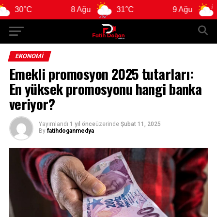
°C
8 Ağu
31°C
9 Ağu
29°C
EKONOMI
Emekli promosyon 2025 tutarları:
En yüksek promosyonu hangi banka
veriyor?
Yayımlandı
1 yıl önce
üzerinde
Şubat 11, 2025
By
fatihdoganmedya