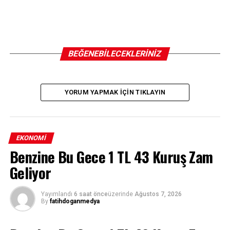
BEĞENEBILECEKLERINIZ
YORUM YAPMAK IÇIN TIKLAYIN
EKONOMI
Benzine Bu Gece 1 TL 43 Kuruş Zam
Geliyor
Yayımlandı
6 saat önce
üzerinde
Ağustos 7, 2026
By
fatihdoganmedya