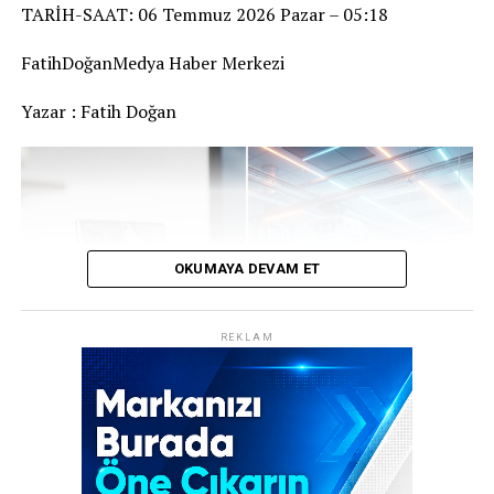
özelliklerini değiştirmesi gerektiğini, aksi takdirde şirkete
TARİH-SAAT: 06 Temmuz 2026 Pazar – 05:18
ağır para cezaları uygulanacağını açıkladı.
FatihDoğanMedya Haber Merkezi
Yazar : Fatih Doğan
REKLAM
OKUMAYA DEVAM ET
REKLAM