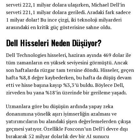
serveti 222,1 milyar dolara ulaşırken, Michael Dell’in
serveti 221,1 milyar dolara geriledi. Aradaki fark sadece
1 milyar dolar! Bu ince çizgi, iki teknoloji milyarderi
arasındaki en kritik güç gösterisine sahne oldu.
Dell Hisseleri Neden Düşüyor?
Dell Technologies hisseleri, haziran ayında 469 dolar ile
tüm zamanların en yüksek seviyesini görmüştü. Ancak
son haftalarda rüzgar tam tersine döndü. Hisseler, geçen
hafta %8,8 değer kaybederken, bu hafta da düşüş devam
etti ve hisse başına kayıp %3,3’ü buldu. Böylece Dell,
zirveden bu yana %18’in üzerinde bir gerileme yaşadı.
Uzmanlara göre bu düşüşün ardında yapay zeka
donanımına yönelik aşırı iyimserliğin azalması ve
yatırımcıların bu alandaki şişen değerlemelerden çıkışa
geçmesi yatıyor. Özellikle Foxconn’un Dell’i devre dışı
bırakarak 52 milyar dolarlık dev bir AI sunucu