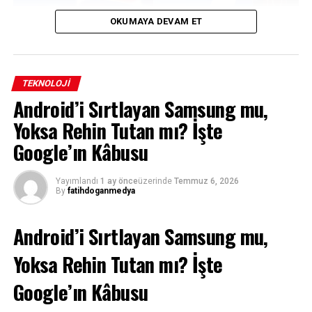
OKUMAYA DEVAM ET
TEKNOLOJI
Android’i Sırtlayan Samsung mu,
Yoksa Rehin Tutan mı? İşte
Google’ın Kâbusu
Avrupa Birliği, Meta’nın Instagram ve Facebook
platformlarında kullanıcıları ekrana bağımlı hale
Yayımlandı
1 ay önce
üzerinde
Temmuz 6, 2026
getiren tasarımları değiştirmesini istedi. Şirket, uyarılara
By
fatihdoganmedya
uymaması halinde küresel cirosunun yüzde 6’sına kadar
para cezasıyla karşı karşıya kalabilir.
Android’i Sırtlayan Samsung mu,
BRÜKSEL (FatihDoğanMedya)
– Avrupa Birliği, sosyal
Yoksa Rehin Tutan mı? İşte
medya devi Meta’ya sert bir uyarıda bulundu. AB
Komisyonu, Instagram ve Facebook’un kullanıcıları
Google’ın Kâbusu
ekrana bağlayan “bağımlılık yaratan” tasarım