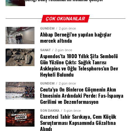
· Sonsuz Kaydırma (Infinite Scroll): Kullanıcıların akışta
sürekli aşağı kaydırarak durmadan içerik tüketmesine
ÇOK OKUNANLAR
neden olan sistem.
· Otomatik Oynatma (Autoplay): Videoların kullanıcı
GÜNDEM
2 gün önce
Ahbap Derneği’ne yapılan bağışlar
müdahalesi olmadan ardı ardına oynatılması.
mercek altında
· Kişiselleştirilmiş İçerik Önerileri: Algoritmaların
kullanıcıyı ekranda tutmak için tasarlanmış öneriler
SANAT
2 gün önce
sunması.
Aspendos’ta 1800 Yıllık Şifa Sembolü
Gün Yüzüne Çıktı: Sağlık Tanrısı
· Bildirimler (Push Notifications): Sürekli gelen
Asklepios ve Oğlu Telesphoros’un Dev
uyarılarla kullanıcının dikkatinin dağılması ve
Heykeli Bulundu
uygulamaya geri dönmesinin teşvik edilmesi.
GÜNDEM
2 gün önce
Ceuta’ya On Binlerce Göçmenin Akın
Komisyon, bu özelliklerin kullanıcıların beynini
Etmesinin Ardındaki Perde: Fas-İspanya
“otopilot moduna” soktuğunu ve sağlıksız alışkanlıklar
Gerilimi ve Dezenformasyon
ile kompulsif kullanıma yol açtığını vurguladı.
GİRİŞ: BİR ZORAKİ EVLİLİĞİN HİKÂYESİ
SON DAKIKA
5 gün önce
Gazeteci Tahir Sarıkaya, Cem Küçük
Samsung ve Google arasındaki ittifak, görünürde
Soruşturması Kapsamında Gözaltına
REKLAM
“Android’in yükselişi” için atılmış sağlam bir adım gibi
Alındı