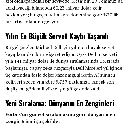
gibi oldukça iddialı bir seviyede. Meta’nın 29 Temmuz’da
açıklayacağı bilançoda 60,23 milyar dolar gelir
bekleniyor; bu geçen yılın aynı dönemine göre %27’lik
bir artış anlamına geliyor.
Yılın En Büyük Servet Kaybı Yaşandı
Bu gelişmeler, Michael Dell için yılın en büyük servet
kayıplarından birine işaret ediyor. Oysa Dell’in serveti
yıla 141 milyar dolar ile dünya sıralamasında 13. sırada
başlamıştı. Yapay zeka rüzgarıyla Dell hisseleri yıl içinde
üç katından fazla değer kazanmış, şirketin AI sunucu
gelirleri geçen yıla göre %757 patlamıştı. Ancak son
düşüş, bu görkemli yükselişin gölgesinde kaldı.
Yeni Sıralama: Dünyanın En Zenginleri
F
orbes’un güncel sıralamasına göre dünyanın en
zengin 5 ismi şu şekilde: