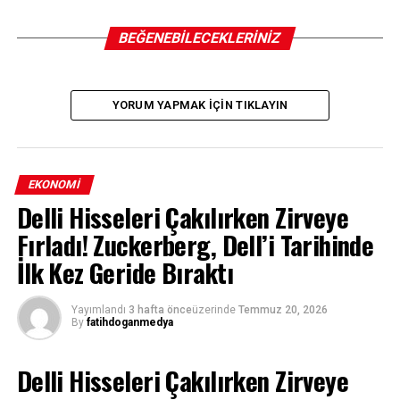
BEĞENEBILECEKLERINIZ
YORUM YAPMAK IÇIN TIKLAYIN
EKONOMI
Delli Hisseleri Çakılırken Zirveye
Fırladı! Zuckerberg, Dell’i Tarihinde
İlk Kez Geride Bıraktı
Yayımlandı
3 hafta önce
üzerinde
Temmuz 20, 2026
By
fatihdoganmedya
Delli Hisseleri Çakılırken Zirveye