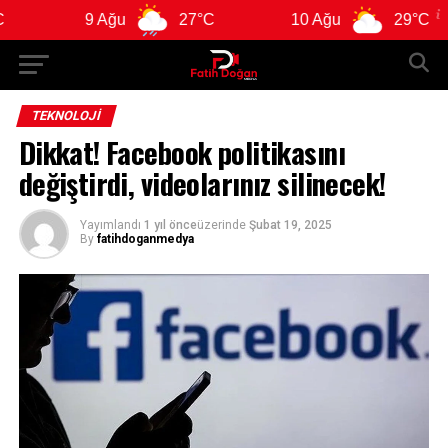
9 Ağu
27°C
10 Ağu
29°C
TEKNOLOJI
Dikkat! Facebook politikasını
değiştirdi, videolarınız silinecek!
Yayımlandı
1 yıl önce
üzerinde
Şubat 19, 2025
By
fatihdoganmedya