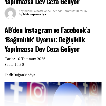
Yapılmazsa Dev Ceza Geliyor
Yayımlandı
4 hafta önce
üzerinde
Temmuz 10, 2026
By
fatihdoganmedya
AB’den Instagram ve Facebook’a
‘Bağımlılık’ Uyarısı: Değişiklik
Yapılmazsa Dev Ceza Geliyor
Tarih: 10 Temmuz 2026
Saat: 14:30
FatihDoğanMedya