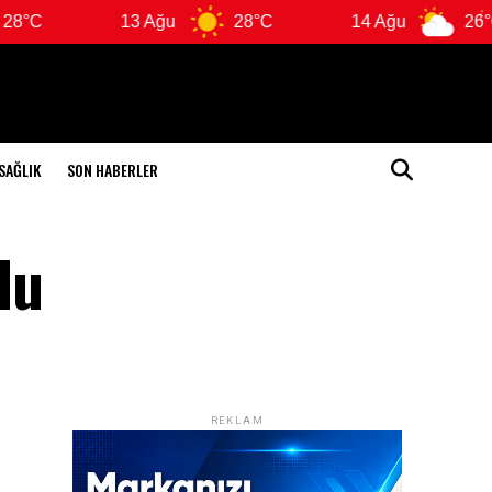
13 Ağu
28°C
14 Ağu
26°C
SAĞLIK
SON HABERLER
du
REKLAM