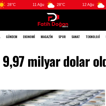
11 Ağu
28°C
12 Ağu
28°C
A
GÜNDEM
EKONOMI
MAGAZIN
SPOR
SANAT
TEKNOLOJI
 9,97 milyar dolar ol