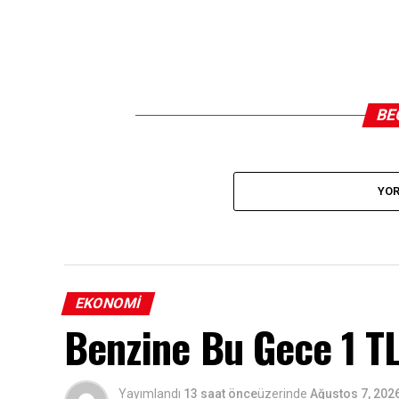
BE
YOR
EKONOMI
Benzine Bu Gece 1 T
Yayımlandı
13 saat önce
üzerinde
Ağustos 7, 202