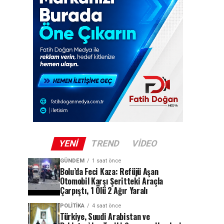
YENI
TREND
VIDEO
GÜNDEM
1 saat önce
Bolu’da Feci Kaza: Refüjü Aşan
Otomobil Karşı Şeritteki Araçla
Çarpıştı, 1 Ölü 2 Ağır Yaralı
POLITIKA
4 saat önce
Türkiye, Suudi Arabistan ve