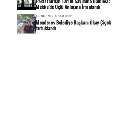
Pakistan’dan Tarihi Savunma Hamlesi:
Mekke’de Üçlü Anlaşma İmzalandı
GÜNDEM
5 saat önce
Menderes Belediye Başkanı İlkay Çiçek
tutuklandı