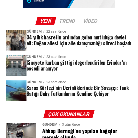
sanatçının ailesi, yakın dostları ve sevenlerinin yoğun
katılım göstermesi bekleniyor.
YENI
TREND
VIDEO
GÜNDEM
22 saat önce
REKLAM
34 yıllık hasretin ardından gelen mutluluğa devlet
eli: Doğan ailesi için aile danışmanlığı süreci başladı
GÜNDEM
23 saat önce
Cinayete kurban gittiği değerlendirilen Evindar’ın
cesedi aranıyor
GÜNDEM
23 saat önce
Saros Körfezi’nin Derinliklerinde Bir Savaşçı: Tank
Batığı Dalış Tutkunlarını Kendine Çekiyor
ÇOK OKUNANLAR
GÜNDEM
3 gün önce
Ahbap Derneği’ne yapılan bağışlar
mercek altında