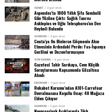
ABD’de Tarihin En İyi İkinci Açılışı
SANAT
3 gün önce
Aspendos’ta 1800 Yıllık Şifa Sembolü
Film, ABD gişesinde 335 milyon dolarlık açılış rakamı
Gün Yüzüne Çıktı: Sağlık Tanrısı
Asklepios ve Oğlu Telesphoros’un Dev
yakalayarak ülke tarihinin en iyi ikinci açılışını
Heykeli Bulundu
gerçekleştirdi. Aynı zamanda bu sonuç, Sony Pictures’ın
şimdiye kadarki en yüksek açılış hasılatı olarak kayıtlara
GÜNDEM
3 gün önce
Ceuta’ya On Binlerce Göçmenin Akın
geçti.
Etmesinin Ardındaki Perde: Fas-İspanya
Gerilimi ve Dezenformasyon
Uluslararası Pazarda Büyük Başarı
SON DAKIKA
6 gün önce
Dağıtımcı şirketin verilerine göre film, uluslararası
Gazeteci Tahir Sarıkaya, Cem Küçük
Soruşturması Kapsamında Gözaltına
pazarda 73 bin 500’den fazla salonda 572 milyon dolar
Alındı
kazandı. Bu rakamın 121 milyon dolarlık kısmı yalnızca
Çin pazarından elde edildi. Çin seyircisinin Örümcek
EKONOMI
3 gün önce
Rekabet Kurumu’ndan A101-Carrefour
Adam’a gösterdiği bu yoğun ilgi, filmin küresel
Devralmasına Koşullu Onay: 48 Mağaza
başarısındaki en önemli etkenlerden biri oldu.
Elden Çıkıyor
Avengers: Endgame’in Ardından İkinci
GÜNDEM
5 gün önce
Novorossiysk Açıklarında Türk