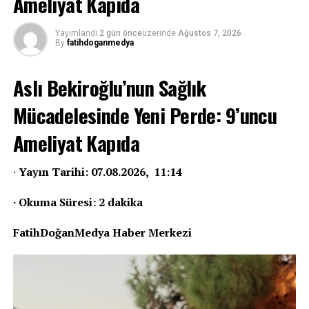
Ameliyat Kapıda
Yayımlandı
2 gün önce
üzerinde
Ağustos 7, 2026
By
fatihdoganmedya
Aslı Bekiroğlu’nun Sağlık
Mücadelesinde Yeni Perde: 9’uncu
Ameliyat Kapıda
·
Yayın Tarihi: 07.08.2026, 11:14
· Okuma Süresi: 2 dakika
FatihDoğanMedya Haber Merkezi