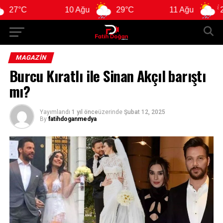
10 Ağu
29°C
11 Ağu
29°C
MAGAZIN
Burcu Kıratlı ile Sinan Akçıl barıştı
mı?
Yayımlandı
1 yıl önce
üzerinde
Şubat 12, 2025
By
fatihdoganmedya