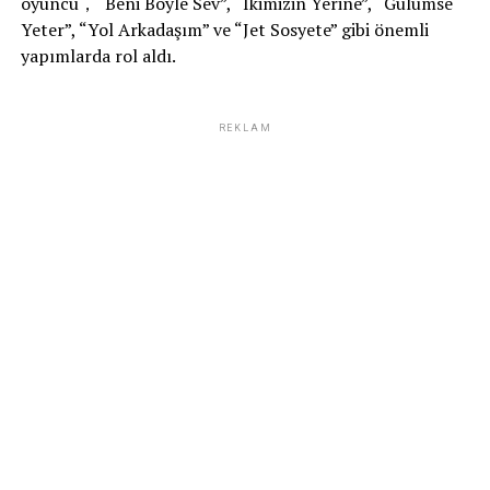
oyuncu，“Beni Böyle Sev”, “İkimizin Yerine”, “Gülümse
Yeter”, “Yol Arkadaşım” ve “Jet Sosyete” gibi önemli
yapımlarda rol aldı.
REKLAM