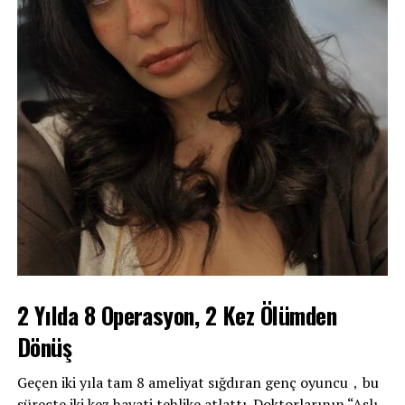
2 Yılda 8 Operasyon, 2 Kez Ölümden
Dönüş
Geçen iki yıla tam 8 ameliyat sığdıran genç oyuncu，bu
süreçte iki kez hayati tehlike atlattı. Doktorlarının “Aslı,