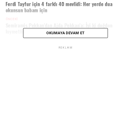
Ferdi Tayfur için 4 farklı 40 mevlidi: Her yerde dua
okunsun babam için
ÖNCEKI
Semiramis Pekkan’dan Ajda Pekkan’a: İyi ki doğdun
kıymetlim
OKUMAYA DEVAM ET
REKLAM