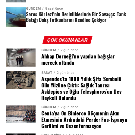
Preparatları ile Bupropion HCl, Vareniklin ve Sitizin
ülkelere sıçrama riskini de gündeme getiriyor.
içerikli ilaçlar, tütün bağımlılığı tedavi ve eğitim birimleri
GÜNDEM
8 saat önce
Saros Körfezi’nin Derinliklerinde Bir Savaşçı: Tank
aracılığıyla ulaştırılacak. Söz konusu ilaçlar Sağlık
Kongo Ulusal Halk Sağlığı Enstitüsü, 11 Temmuz tarihli
Batığı Dalış Tutkunlarını Kendine Çekiyor
Bakanlığı tarafından birinci, ikinci ve üçüncü basamak
raporunda, “Mevcut araştırmalar, bu iki eyalette tespit
sağlık kurum ve kuruluşlarına dağıtılacak. Kararın
edilen tüm vakaların Ituri’deki Niania bölgesinden ithal
uygulanmasından Sağlık Bakanı sorumlu olacak.
ÇOK OKUNANLAR
edildiğini gösterse de, bu iki eyaletin salgın bölgesi
olarak kabul edilmesi gerekli ve uygundur” ifadelerine
GÜNDEM
2 gün önce
yer verdi.
Ahbap Derneği’ne yapılan bağışlar
REKLAM
mercek altında
SANAT
2 gün önce
REKLAM
Aspendos’ta 1800 Yıllık Şifa Sembolü
Gün Yüzüne Çıktı: Sağlık Tanrısı
Asklepios ve Oğlu Telesphoros’un Dev
Heykeli Bulundu
GÜNDEM
2 gün önce
Ceuta’ya On Binlerce Göçmenin Akın
Etmesinin Ardındaki Perde: Fas-İspanya
Gerilimi ve Dezenformasyon