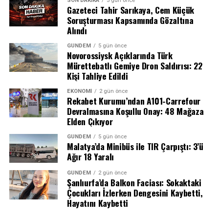
SON DAKIKA
5 gün önce
Gazeteci Tahir Sarıkaya, Cem Küçük
Soruşturması Kapsamında Gözaltına
Alındı
GÜNDEM
5 gün önce
Novorossiysk Açıklarında Türk
Mürettebatlı Gemiye Dron Saldırısı: 22
Kişi Tahliye Edildi
EKONOMI
2 gün önce
Rekabet Kurumu’ndan A101-Carrefour
Devralmasına Koşullu Onay: 48 Mağaza
Elden Çıkıyor
Uzmanlar, bu adımın Türkiye’de tütün bağımlılığıyla
mücadelede önemli bir dönüm noktası olduğunu
GÜNDEM
5 gün önce
Malatya’da Minibüs ile TIR Çarpıştı: 3’ü
belirtiyor. Sigarayı bırakmak isteyen ancak maddi
GERÇEK BOYUT ÇOK DAHA BÜYÜK
Ağır 18 Yaralı
imkansızlıklar nedeniyle tedavi olamayan binlerce
OLABİLİR
vatandaşın bu destekten yararlanması bekleniyor.
GÜNDEM
2 gün önce
Şanlıurfa’da Balkon Faciası: Sokaktaki
Çocukları İzlerken Dengesini Kaybetti,
Esenlik Merkezleri ile Sağlıklı Yaşam
Dünya Sağlık Örgütü (DSÖ) yetkilileri, salgının gerçek
Hayatını Kaybetti
boyutunun resmî verilerin iki ila dört katı olabileceği
Hizmetleri Yaygınlaşıyor
uyarısında bulundu. Her beş yeni Ebola vakasından