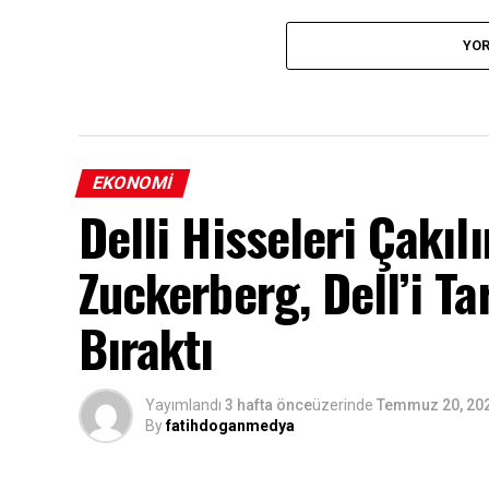
YOR
EKONOMI
Delli Hisseleri Çakılı
Zuckerberg, Dell’i Ta
Bıraktı
Yayımlandı
3 hafta önce
üzerinde
Temmuz 20, 20
By
fatihdoganmedya