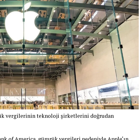
vergilerinin teknoloji şirketlerini doğrudan
nk of America, gümrük vergileri nedeniyle
Apple
‘ın