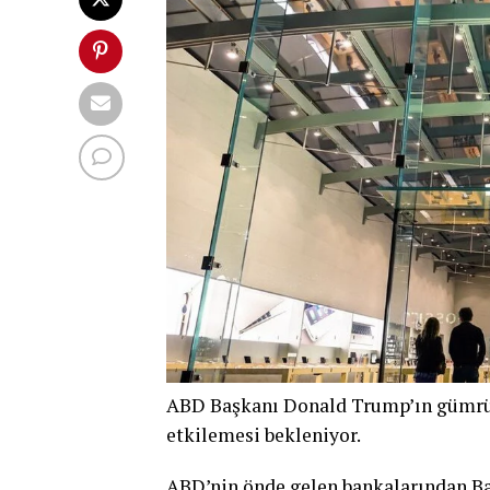
ABD Başkanı Donald Trump’ın gümrük 
etkilemesi bekleniyor.
ABD’nin önde gelen bankalarından Ba