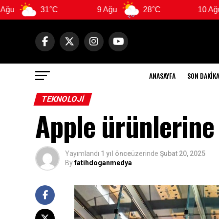
31°C
9 Ağu
28°C
10 Ağu
2
ANASAYFA
SON DAKIK
TEKNOLOJI
Apple ürünlerine 
Yayımlandı
1 yıl önce
üzerinde
Şubat 20, 2025
By
fatihdoganmedya