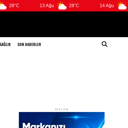
13 Ağu
28°C
14 Ağu
26°C
SAĞLIK
SON HABERLER
REKLAM