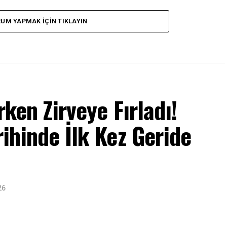
UM YAPMAK IÇIN TIKLAYIN
rken Zirveye Fırladı!
rihinde İlk Kez Geride
26