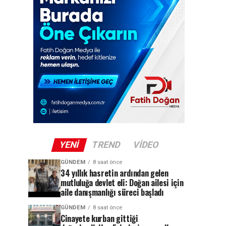
YENI
TREND
VIDEO
GÜNDEM
8 saat önce
34 yıllık hasretin ardından gelen
mutluluğa devlet eli: Doğan ailesi için
aile danışmanlığı süreci başladı
GÜNDEM
8 saat önce
Cinayete kurban gittiği