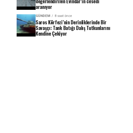
değerlendirilen Evindar’ın cesedi
aranıyor
GÜNDEM
8 saat önce
Saros Körfezi’nin Derinliklerinde Bir
Savaşçı: Tank Batığı Dalış Tutkunlarını
Kendine Çekiyor