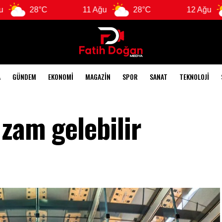
8°C
11 Ağu
28°C
12 Ağu
28°C
A
GÜNDEM
EKONOMI
MAGAZIN
SPOR
SANAT
TEKNOLOJI
zam gelebilir