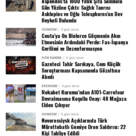
Aspendos’ta 1800 Yıllık Şifa Sembolü
Gün Yüzüne Çıktı: Sağlık Tanrısı
Asklepios ve Oğlu Telesphoros’un Dev
Heykeli Bulundu
Close Up Macro Shot of a Crying Eye. Young Beatiful Female with
GÜNDEM
3 gün önce
Ceuta’ya On Binlerce Göçmenin Akın
Natural Light Blue, Yellow and Brown Color Pigmentation on the Iris.
Etmesinin Ardındaki Perde: Fas-İspanya
Mascara is Applied to Eyelashes. Tears are Flowing Down.
Gerilimi ve Dezenformasyon
Bazal gözyaşı: Gözün görünmez
SON DAKIKA
5 gün önce
Gazeteci Tahir Sarıkaya, Cem Küçük
koruyucusu
Soruşturması Kapsamında Gözaltına
Alındı
Gün içinde gözümüzü her kırptığımızda salgılanan bazal
EKONOMI
3 gün önce
gözyaşı, göz yüzeyini nemli tutan koruyucu bir kalkan
Rekabet Kurumu’ndan A101-Carrefour
görevi görüyor. Yağ, su ve mukus katmanlarından oluşan
Devralmasına Koşullu Onay: 48 Mağaza
bu özel yapı, gözü dış etkenlere karşı sürekli temiz
Elden Çıkıyor
tutuyor ve enfeksiyon riskini azaltıyor. Farkında olmasak
GÜNDEM
5 gün önce
da bu gözyaşları sayesinde gözlerimiz sağlıklı kalıyor.
Novorossiysk Açıklarında Türk
Mürettebatlı Gemiye Dron Saldırısı: 22
Kişi Tahliye Edildi