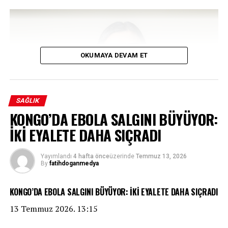
OKUMAYA DEVAM ET
SAĞLIK
KONGO’DA EBOLA SALGINI BÜYÜYOR:
İKİ EYALETE DAHA SIÇRADI
Yayımlandı
4 hafta önce
üzerinde
Temmuz 13, 2026
Young woman wiping tears, expressing sadness and emotional
By
fatihdoganmedya
distress
KONGO’DA EBOLA SALGINI BÜYÜYOR: İKİ EYALETE DAHA SIÇRADI
Ağladıktan sonra neden derin bir rahatlama hissederiz?
Gözyaşlarımız sandığımızdan çok daha karmaşık bir
13 Temmuz 2026. 13:15
kimyasal yapıya sahip. Üzüntü, mutluluk ya da soğan