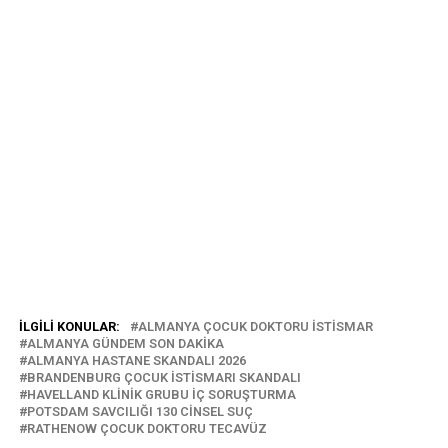
İLGILI KONULAR:
ALMANYA ÇOCUK DOKTORU ISTISMAR
ALMANYA GÜNDEM SON DAKIKA
ALMANYA HASTANE SKANDALI 2026
BRANDENBURG ÇOCUK ISTISMARI SKANDALI
HAVELLAND KLINIK GRUBU IÇ SORUŞTURMA
POTSDAM SAVCILIĞI 130 CINSEL SUÇ
RATHENOW ÇOCUK DOKTORU TECAVÜZ