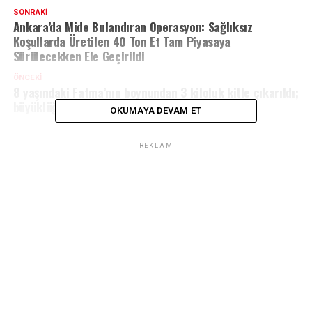
SONRAKI
Ankara’da Mide Bulandıran Operasyon: Sağlıksız
Koşullarda Üretilen 40 Ton Et Tam Piyasaya
Sürülecekken Ele Geçirildi
ÖNCEKI
8 yaşındaki Fatma’nın boynundan 3 kiloluk kitle çıkarıldı;
büyüklüğü ile literatüre girdi
OKUMAYA DEVAM ET
REKLAM