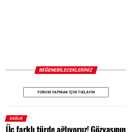
BEĞENEBILECEKLERINIZ
YORUM YAPMAK IÇIN TIKLAYIN
SAĞLIK
Üç farklı türde ağlıyoruz! Gözyaşının