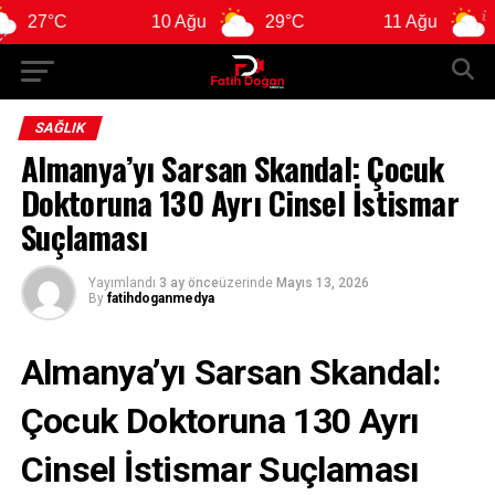
°C
10 Ağu
29°C
11 Ağu
28°C
SAĞLIK
Almanya’yı Sarsan Skandal: Çocuk
Doktoruna 130 Ayrı Cinsel İstismar
Suçlaması
Yayımlandı
3 ay önce
üzerinde
Mayıs 13, 2026
By
fatihdoganmedya
Almanya’yı Sarsan Skandal:
Çocuk Doktoruna 130 Ayrı
Cinsel İstismar Suçlaması