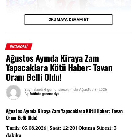
OKUMAYA DEVAM ET
EKONOMI
Ağustos Ayında Kiraya Zam
Yapacaklara Kötü Haber: Tavan
Türkiye perakende sektörünün en çok konuşulan
Oranı Belli Oldu!
birleşme operasyonlarından biri olan A101’in
Carrefour’u devralma süreci, Rekabet Kurumu’nun
Yayımlandı
4 gün önce
üzerinde
Ağustos 3, 2026
kapsamlı taahhütler karşılığında verdiği koşullu izinle
By
fatihdoganmedya
resmiyet kazandı. Kurum, devralma işleminin rekabeti
zayıflatmaması adına 48 mağazanın elden
Ağustos Ayında Kiraya Zam Yapacaklara Kötü Haber: Tavan
çıkarılmasından üç yıl boyunca istihdamın korunmasına,
Oranı Belli Oldu!
KOBİ’lere yönelik destek programlarından Carrefour’un
bağımsız yapısının muhafaza edilmesine kadar uzanan
Tarih: 03.08.2026 | Saat: 12:20 | Okuma Süresi: 3
geniş bir yükümlülükler paketini şart koştu. Peki bu
dakika