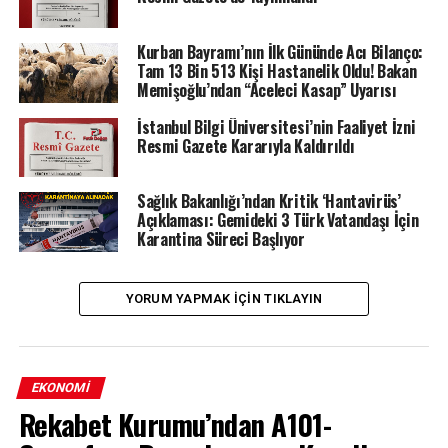
Kurban Bayramı’nın İlk Gününde Acı Bilanço:
Tam 13 Bin 513 Kişi Hastanelik Oldu! Bakan
Memişoğlu’ndan “Aceleci Kasap” Uyarısı
İstanbul Bilgi Üniversitesi’nin Faaliyet İzni
Resmi Gazete Kararıyla Kaldırıldı
Sağlık Bakanlığı’ndan Kritik ‘Hantavirüs’
Açıklaması: Gemideki 3 Türk Vatandaşı İçin
Karantina Süreci Başlıyor
YORUM YAPMAK IÇIN TIKLAYIN
EKONOMI
Rekabet Kurumu’ndan A101-