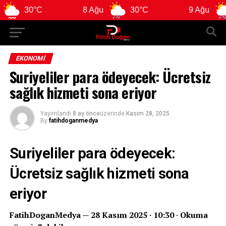
0°C
8 Ağu
30°C
9 Ağu
29°C
EKONOMI
Suriyeliler para ödeyecek: Ücretsiz
sağlık hizmeti sona eriyor
Yayımlandı
8 ay önce
üzerinde
Kasım 28, 2025
By
fatihdoganmedya
Suriyeliler para ödeyecek:
Ücretsiz sağlık hizmeti sona
eriyor
FatihDoganMedya — 28 Kasım 2025 · 10:30
·
Okuma