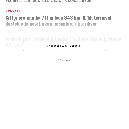
SURIYELILER
ÜCRETSIZ SAĞLIK SONA ERIYOR
SONRAKI
Çiftçilere müjde: 711 milyon 848 bin TL’lik tarımsal
destek ödemesi bugün hesaplara aktarılıyor
ÖNCEKI
Silah ruhsatı “otomobil fiyatını” solladı: Taşımak isteyen
198 bin 517 TL ödeyecek
OKUMAYA DEVAM ET
REKLAM