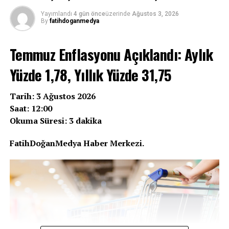
31,90 olarak belirlendi. Bu rakam, Mart 2022’den bu
Yayımlandı
4 gün önce
üzerinde
Ağustos 3, 2026
yana ilk kez yüzde 32 seviyesinin altına inerek dikkat
By
fatihdoganmedya
çekti.
Temmuz Enflasyonu Açıklandı: Aylık
Peki bu oran ne anlama geliyor? Ev sahipleri kiraya ne
kadar zam yapabilecek? Kiracılar nasıl bir artışla karşı
Yüzde 1,78, Yıllık Yüzde 31,75
karşıya? İşte Ağustos 2026 kira zam oranına ilişkin tüm
merak edilen detaylar…
Tarih: 3 Ağustos 2026
Saat: 12:00
Okuma Süresi: 3 dakika
REKLAM
FatihDoğanMedya Haber Merkezi.