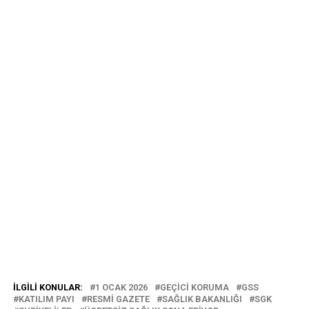
İLGILI KONULAR:
1 OCAK 2026
GEÇICI KORUMA
GSS
KATILIM PAYI
RESMİ GAZETE
SAĞLIK BAKANLIĞI
SGK