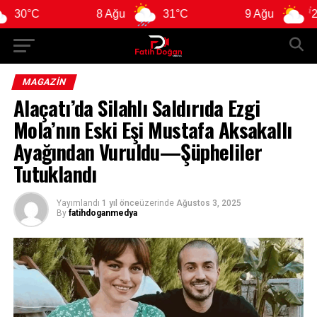
8 Ağu
31°C
9 Ağu
29°C
MAGAZIN
Alaçatı’da Silahlı Saldırıda Ezgi
Mola’nın Eski Eşi Mustafa Aksakallı
Ayağından Vuruldu—Şüpheliler
Tutuklandı
Yayımlandı
1 yıl önce
üzerinde
Ağustos 3, 2025
By
fatihdoganmedya