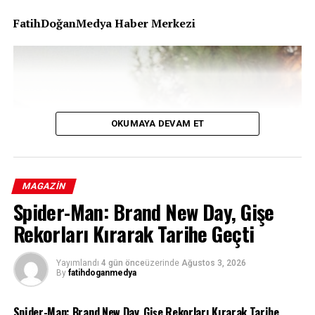
FatihDoğanMedya Haber Merkezi
OKUMAYA DEVAM ET
MAGAZIN
Spider-Man: Brand New Day, Gişe
Rekorları Kırarak Tarihe Geçti
Yayımlandı
4 gün önce
üzerinde
Ağustos 3, 2026
By
fatihdoganmedya
Spider-Man: Brand New Day, Gişe Rekorları Kırarak Tarihe