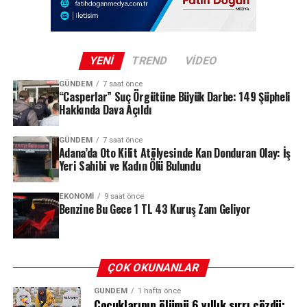
anma ve veda töreni gerçekleştirilecek. Törene
sanatçının ailesi, yakın dostları ve sevenlerinin yoğun
katılım göstermesi bekleniyor.
YENI
TREND
VIDEO
GÜNDEM
7 saat önce
REKLAM
“Casperlar” Suç Örgütüne Büyük Darbe: 149 Şüpheli
Hakkında Dava Açıldı
GÜNDEM
7 saat önce
Adana’da Oto Kilit Atölyesinde Kan Donduran Olay: İş
Yeri Sahibi ve Kadın Ölü Bulundu
EKONOMI
9 saat önce
Benzine Bu Gece 1 TL 43 Kuruş Zam Geliyor
2 Yılda 8 Operasyon, 2 Kez Ölümden
Dönüş
ÇOK OKUNANLAR
GÜNDEM
1 hafta önce
Geçen iki yıla tam 8 ameliyat sığdıran genç oyuncu，bu
Çocuklarının ölümü 6 yıllık sırrı çözdü: