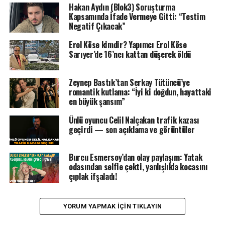
Hakan Aydın (Blok3) Soruşturma
Kapsamında İfade Vermeye Gitti: “Testim
Negatif Çıkacak”
Erol Köse kimdir? Yapımcı Erol Köse
Sarıyer’de 16’ncı kattan düşerek öldü
Zeynep Bastık’tan Serkay Tütüncü’ye
romantik kutlama: “İyi ki doğdun, hayattaki
en büyük şansım”
Ünlü oyuncu Celil Nalçakan trafik kazası
geçirdi — son açıklama ve görüntüler
Burcu Esmersoy’dan olay paylaşım: Yatak
odasından selfie çekti, yanlışlıkla kocasını
çıplak ifşaladı!
YORUM YAPMAK IÇIN TIKLAYIN