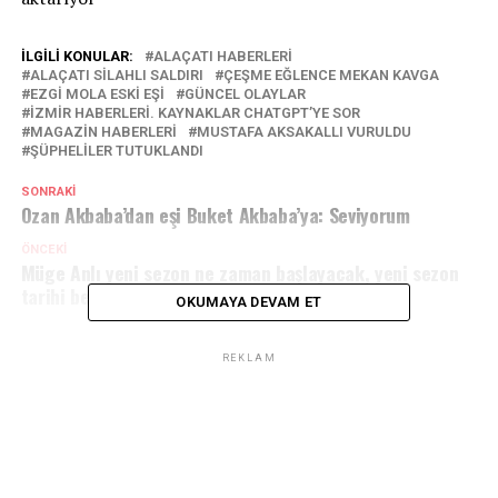
İLGILI KONULAR:
ALAÇATI HABERLERI
ALAÇATI SILAHLI SALDIRI
ÇEŞME EĞLENCE MEKAN KAVGA
EZGI MOLA ESKI EŞI
GÜNCEL OLAYLAR
İZMIR HABERLERI. KAYNAKLAR CHATGPT’YE SOR
MAGAZIN HABERLERI
MUSTAFA AKSAKALLI VURULDU
ŞÜPHELILER TUTUKLANDI
SONRAKI
Ozan Akbaba’dan eşi Buket Akbaba’ya: Seviyorum
ÖNCEKI
Müge Anlı yeni sezon ne zaman başlayacak, yeni sezon
tarihi belli oldu mu?
OKUMAYA DEVAM ET
REKLAM