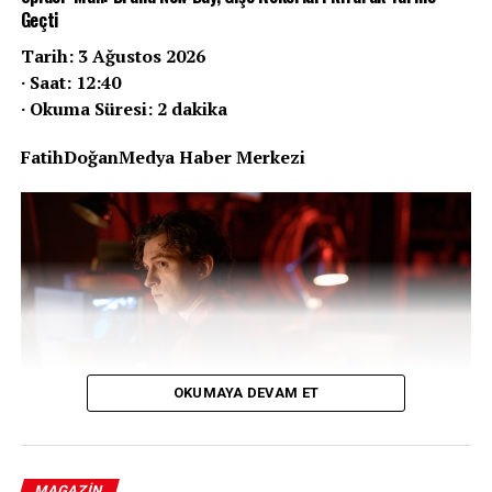
Geçti
Tarih: 3 Ağustos 2026
· Saat: 12:40
· Okuma Süresi: 2 dakika
FatihDoğanMedya Haber Merkezi
Ünlü oyuncu Aslı Bekiroğlu’nun kabusu bitmiyor. Basit
bir miyom ameliyatı sonrası yaşadığı talihsizlikle
gündeme gelen ve iki kez ölümden dönen 30 yaşındaki
oyuncu, dokuzuncu kez bıçak altına yatacağını duyurdu.
Bu kez umut dolu bir paylaşımla sevenlerine seslenen
Bekiroğlu’nun sağlık mücadelesinde geldiği son nokta ve
yaşadığı zorlu sürecin perde arkasını sizler için derledik.
OKUMAYA DEVAM ET
REKLAM
MAGAZIN