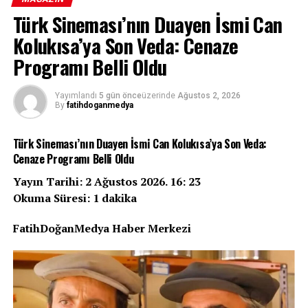
Türk Sineması’nın Duayen İsmi Can
Marvel Sinematik Evreni’nin merakla beklenen yapımı
Kolukısa’ya Son Veda: Cenaze
“Spider-Man: Brand New Day”, vizyona girdiği ilk dört
günde dünya çapında 927 milyon dolar hasılat elde
Programı Belli Oldu
ederek adını sinema tarihine altın harflerle yazdırdı.
Tom Holland’ın Peter Parker rolüyle dördüncü kez
Yayımlandı
5 gün önce
üzerinde
Ağustos 2, 2026
By
fatihdoganmedya
izleyici karşısına çıktığı yapım, tüm zamanların en
yüksek ikinci açılış rekoruna imza attı.
Türk Sineması’nın Duayen İsmi Can Kolukısa’ya Son Veda:
927 Milyon Dolarlık Dev Açılış
Cenaze Programı Belli Oldu
Yayın Tarihi: 2 Ağustos 2026. 16: 23
Sony Pictures ve Marvel Studios ortak yapımı “Spider-
Okuma Süresi: 1 dakika
Man: Brand New Day”, vizyondaki ilk dört gününde
dünya genelinde 927 milyon dolarlık gişe hasılatına
FatihDoğanMedya Haber Merkezi
ulaştı. Bu rakam, filmin sinema salonlarında adeta bir
deprem etkisi yarattığını gözler önüne seriyor.
REKLAM