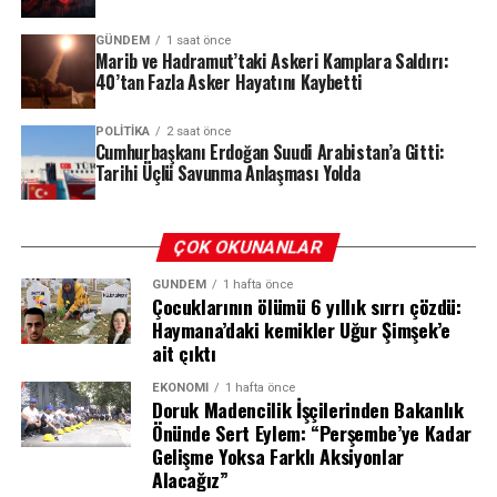
GÜNDEM
1 saat önce
Marib ve Hadramut’taki Askeri Kamplara Saldırı:
40’tan Fazla Asker Hayatını Kaybetti
POLITIKA
2 saat önce
Carrefour Bağımsız Yapısını Koruyacak
Cumhurbaşkanı Erdoğan Suudi Arabistan’a Gitti:
Tarihi Üçlü Savunma Anlaşması Yolda
Kararın bir diğer önemli ayağı ise Carrefour’un kurumsal
kimliğiyle ilgili. Taahhütler uyarınca A101 ve Carrefour,
ÇOK OKUNANLAR
faaliyetlerini ayrı organizasyon yapılarıyla sürdürecek.
Bu sayede Carrefour’un bağımsız kurumsal yapısı
GÜNDEM
1 hafta önce
Çocuklarının ölümü 6 yıllık sırrı çözdü:
korunmaya devam edecek. Bu durum, markaların mevcut
Haymana’daki kemikler Uğur Şimşek’e
tedarik zincirleri, ticari ilişkileri ve müşteri
ait çıktı
portföylerinde köklü değişiklikler yaşanmadan yoluna
devam etmesini güvence altına alıyor.
EKONOMI
1 hafta önce
Doruk Madencilik İşçilerinden Bakanlık
Önünde Sert Eylem: “Perşembe’ye Kadar
Üç Yıl Boyunca İstihdam Korunacak
Gelişme Yoksa Farklı Aksiyonlar
Alacağız”
Kira Tavan Zam Oranı Nasıl
Devralma sürecinin en çok merak edilen konularının