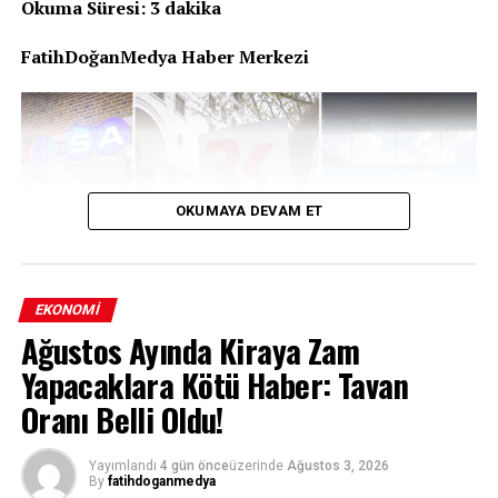
Okuma Süresi: 3 dakika
FatihDoğanMedya Haber Merkezi
OKUMAYA DEVAM ET
EKONOMI
Ağustos Ayında Kiraya Zam
Yapacaklara Kötü Haber: Tavan
Türkiye perakende sektörünün en çok konuşulan
Oranı Belli Oldu!
birleşme operasyonlarından biri olan A101’in
Carrefour’u devralma süreci, Rekabet Kurumu’nun
Yayımlandı
4 gün önce
üzerinde
Ağustos 3, 2026
kapsamlı taahhütler karşılığında verdiği koşullu izinle
By
fatihdoganmedya
resmiyet kazandı. Kurum, devralma işleminin rekabeti