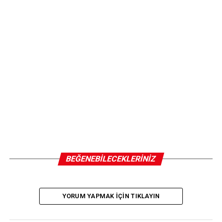
BEĞENEBILECEKLERINIZ
YORUM YAPMAK IÇIN TIKLAYIN