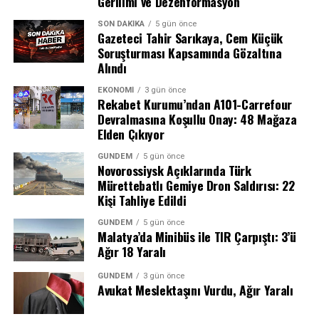
Gerilimi ve Dezenformasyon
SON DAKIKA
5 gün önce
Gazeteci Tahir Sarıkaya, Cem Küçük
Soruşturması Kapsamında Gözaltına
Alındı
EKONOMI
3 gün önce
Rekabet Kurumu’ndan A101-Carrefour
Devralmasına Koşullu Onay: 48 Mağaza
Elden Çıkıyor
Tahir Sarıkaya Kimdir?
GÜNDEM
5 gün önce
Novorossiysk Açıklarında Türk
15 Aralık 1980 tarihinde Ankara’nın Şereflikoçhisar
Mürettebatlı Gemiye Dron Saldırısı: 22
ilçesinde dünyaya gelen Tahir Sarıkaya, Gazi Üniversitesi
Kişi Tahliye Edildi
İletişim Fakültesi mezunu. Gazetecilik kariyerine İhlas
Küçük hakkında yöneltilen “halkı yanıltıcı bilgiyi alenen
Haber Ajansı’nda (İHA) muhabir olarak başlayan
GÜNDEM
5 gün önce
yayma” suçlaması, Türk Ceza Kanunu’nun 217/A
Malatya’da Minibüs ile TIR Çarpıştı: 3’ü
Sarıkaya, uzun yıllardır ulusal televizyon ekranlarında
maddesinde düzenlenen ve son yıllarda sıkça gündeme
Ağır 18 Yaralı
haber programları hazırlayıp sunmaktadır.
gelen bir suç tipi olarak dikkat çekiyor.
GÜNDEM
3 gün önce
Avukat Meslektaşını Vurdu, Ağır Yaralı
Özellikle Beyaz TV’de yayınlanan “Uyan Türkiyem”
TGRT ve Türkiye Gazetesi ile Yollar
programı ile geniş kitleler tarafından tanınan Sarıkaya,
📷 Instagram