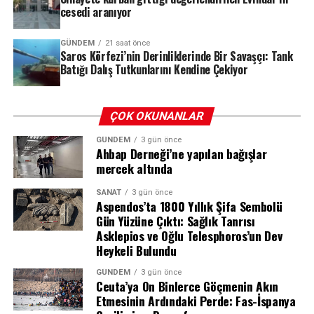
ve bu transferlerin bir kısmının kripto hesaplarına
cesedi aranıyor
Gündemi kaçırmamak için resmi sosyal medya
Soruşturmanın iki temel ayağı bulunuyor. İlk olarak, bazı
aktarıldığını tespit edince, Sarıkaya’nın da soruşturma
hesaplarımızı takip etmeyi unutmayın.
iş insanlarının, Küçük’ün maddi menfaat karşılığında
kapsamına alınmasına karar verdi.
GÜNDEM
21 saat önce
sosyal medya paylaşımları yaptığı yönündeki şikayetleri
Saros Körfezi’nin Derinliklerinde Bir Savaşçı: Tank
dosyada yer alıyor. İkinci olarak ise, İstanbul Büyükşehir
Batığı Dalış Tutkunlarını Kendine Çekiyor
Belediyesi’ne (İBB) yönelik yürütülen soruşturma
REKLAM
𝕏 X (Twitter)
sürecinde medyada yer alan bazı beyanların da
ÇOK OKUNANLAR
soruşturma kapsamına alındığı belirtiliyor.
GÜNDEM
3 gün önce
Ahbap Derneği’ne yapılan bağışlar
mercek altında
REKLAM
📘 Facebook
SANAT
3 gün önce
Aspendos’ta 1800 Yıllık Şifa Sembolü
Gün Yüzüne Çıktı: Sağlık Tanrısı
REKLAM
Asklepios ve Oğlu Telesphoros’un Dev
Heykeli Bulundu
GÜNDEM
3 gün önce
Ceuta’ya On Binlerce Göçmenin Akın
Etmesinin Ardındaki Perde: Fas-İspanya