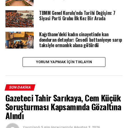
TBMM Genel Kurulu’nda Tarihi Değişim: 7
Siyasi Parti Grubu İlk Kez Bir Arada
Kağıthane’deki kadın cinayetinde kan
donduran detaylar: Cesedi battaniyeye sarıp
taksiyle ormanlık alana götürdü
YORUM YAPMAK IÇIN TIKLAYIN
SON DAKIKA
Gazeteci Tahir Sarıkaya, Cem Küçük
Soruşturması Kapsamında Gözaltına
Alındı
Yayımlandı
5 gün önce
üzerinde
Ağustos 3, 2026