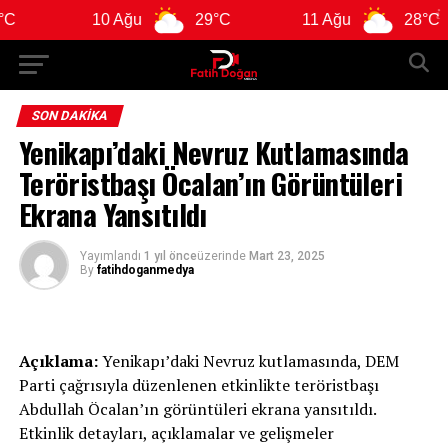
10 Ağu
29°C
11 Ağu
28°C
SON DAKIKA
Yenikapı’daki Nevruz Kutlamasında
Teröristbaşı Öcalan’ın Görüntüleri
Ekrana Yansıtıldı
Yayımlandı
1 yıl önce
üzerinde
Mart 23, 2025
By
fatihdoganmedya
Açıklama:
Yenikapı’daki Nevruz kutlamasında, DEM
Parti çağrısıyla düzenlenen etkinlikte teröristbaşı
Abdullah Öcalan’ın görüntüleri ekrana yansıtıldı.
Etkinlik detayları, açıklamalar ve gelişmeler