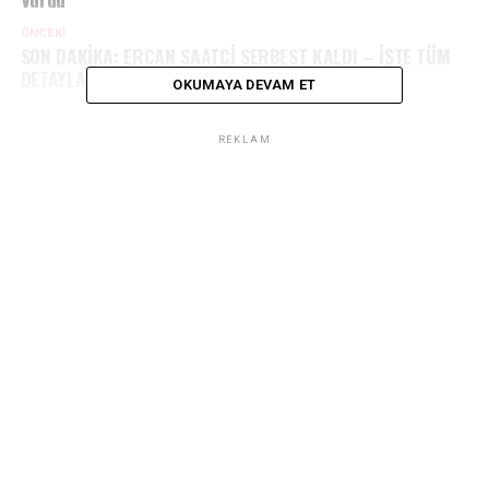
ÖNCEKI
SON DAKİKA: ERCAN SAATÇİ SERBEST KALDI – İŞTE TÜM
DETAYLAR
OKUMAYA DEVAM ET
REKLAM