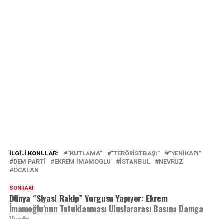
İLGILI KONULAR:
"KUTLAMA"
"TERÖRISTBAŞI"
"YENIKAPI"
DEM PARTI
EKREM IMAMOGLU
ISTANBUL
NEVRUZ
ÖCALAN
SONRAKI
Dünya “Siyasi Rakip” Vurgusu Yapıyor: Ekrem
İmamoğlu’nun Tutuklanması Uluslararası Basına Damga
Vurdu