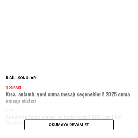
İLGILI KONULAR:
SONRAKI
Kısa, anlamlı, yeni cuma mesajı seçenekleri! 2025 cuma
mesajı sözleri
ÖNCEKI
Ankara’da toplu ulaşım ne kadar oldu? ABB tam bilet
fiyatları
OKUMAYA DEVAM ET