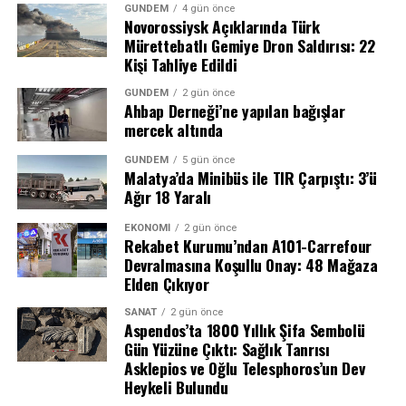
CHP’den ihraç hamlesi
GÜNDEM
4 gün önce
Novorossiysk Açıklarında Türk
Mürettebatlı Gemiye Dron Saldırısı: 22
Tutuklamanın hemen ardından CHP cephesinden dikkat
Kişi Tahliye Edildi
çeken bir adım geldi. Parti yönetimi, İlkay Çiçek’i kesin
ihraç talebiyle tedbirli olarak Yüksek Disiplin Kurulu’na
GÜNDEM
2 gün önce
Ahbap Derneği’ne yapılan bağışlar
(YDK) sevk etti.
mercek altında
“Yeni Nesil” Suç Örgütlerine Karşı
GÜNDEM
5 gün önce
Bütüncül Mücadele
Malatya’da Minibüs ile TIR Çarpıştı: 3’ü
REKLAM
Ağır 18 Yaralı
Başsavcılık, soruşturmanın amacını “yeni nesil suç
örgütleri” olarak adlandırılan yapıların hiyerarşik
EKONOMI
2 gün önce
Rekabet Kurumu’ndan A101-Carrefour
organizasyonlarının deşifre edilmesi, propaganda dahil
Devralmasına Koşullu Onay: 48 Mağaza
tüm suç faaliyetlerinin bütüncül şekilde tespiti ve kamu
Elden Çıkıyor
düzenini tehdit eden eylemlerin aydınlatılması olarak
SANAT
2 gün önce
açıkladı. Bu kapsamda, daha önce Bakırköy 19. Ağır Ceza
Aspendos’ta 1800 Yıllık Şifa Sembolü
Mahkemesi’nde görülen davada 72’si çocuk olmak üzere
Gün Yüzüne Çıktı: Sağlık Tanrısı
295 sanığın yargılanması sürerken, yeni soruşturmayla
Asklepios ve Oğlu Telesphoros’un Dev
örgütün faaliyetlerine bir darbe daha vurulmuş oldu.
Heykeli Bulundu