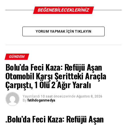
BEĞENEBILECEKLERINIZ
YORUM YAPMAK IÇIN TIKLAYIN
GÜNDEM
Bolu’da Feci Kaza: Refüjü Aşan
Otomobil Karşı Şeritteki Araçla
Çarpıştı, 1 Ölü 2 Ağır Yaralı
Yayımlandı
10 saat önce
üzerinde
Ağustos 8, 2026
By
fatihdoganmedya
.Bolu’da Feci Kaza: Refüjü Aşan