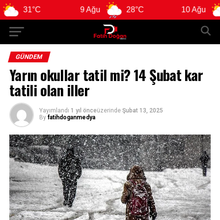
°C
9 Ağu
28°C
10 Ağu
28°C
GÜNDEM
Yarın okullar tatil mi? 14 Şubat kar
tatili olan iller
Yayımlandı
1 yıl önce
üzerinde
Şubat 13, 2025
By
fatihdoganmedya