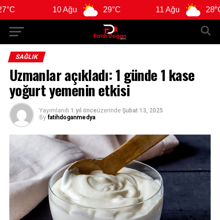
10 Ağu
29°C
11 Ağu
28°C
SAĞLIK
Uzmanlar açıkladı: 1 günde 1 kase
yoğurt yemenin etkisi
Yayımlandı
1 yıl önce
üzerinde
Şubat 13, 2025
By
fatihdoganmedya