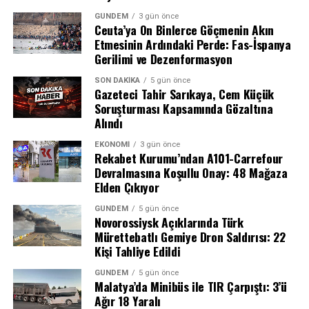
GÜNDEM
3 gün önce
Ceuta’ya On Binlerce Göçmenin Akın
Etmesinin Ardındaki Perde: Fas-İspanya
Gerilimi ve Dezenformasyon
SON DAKIKA
5 gün önce
Gazeteci Tahir Sarıkaya, Cem Küçük
Soruşturması Kapsamında Gözaltına
Alındı
EKONOMI
3 gün önce
Rekabet Kurumu’ndan A101-Carrefour
Devralmasına Koşullu Onay: 48 Mağaza
Elden Çıkıyor
GÜNDEM
5 gün önce
Novorossiysk Açıklarında Türk
Mürettebatlı Gemiye Dron Saldırısı: 22
Kişi Tahliye Edildi
Uzmanlar, bu adımın Türkiye’de tütün bağımlılığıyla
mücadelede önemli bir dönüm noktası olduğunu
GÜNDEM
5 gün önce
Malatya’da Minibüs ile TIR Çarpıştı: 3’ü
belirtiyor. Sigarayı bırakmak isteyen ancak maddi
GERÇEK BOYUT ÇOK DAHA BÜYÜK
Ağır 18 Yaralı
imkansızlıklar nedeniyle tedavi olamayan binlerce