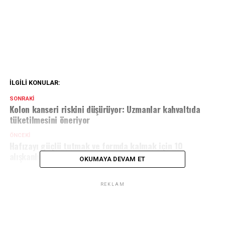
İLGILI KONULAR:
SONRAKI
Kolon kanseri riskini düşürüyor: Uzmanlar kahvaltıda
tüketilmesini öneriyor
ÖNCEKI
Hafızayı güçlü tutmak ve formda kalmak için 10
alışkanlık
OKUMAYA DEVAM ET
REKLAM