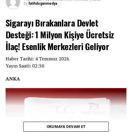
göre, daha önce salgının görülmediği Haut-Uele ve
By
fatihdoganmedya
Tshopo eyaletlerinde ilk kez vakalar tespit edildi.
Sigarayı Bırakanlara Devlet
REKLAM
Desteği: 1 Milyon Kişiye Ücretsiz
İlaç! Esenlik Merkezleri Geliyor
Haber Tarihi: 4 Temmuz 2026
Yayın Saati: 02:30
ANKA
OKUMAYA DEVAM ET