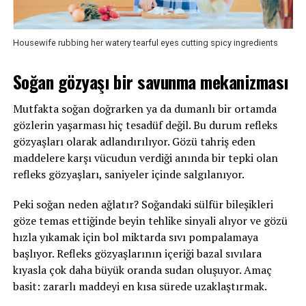
Housewife rubbing her watery tearful eyes cutting spicy ingredients
Soğan gözyaşı bir savunma mekanizması
Mutfakta soğan doğrarken ya da dumanlı bir ortamda
gözlerin yaşarması hiç tesadüf değil. Bu durum refleks
gözyaşları olarak adlandırılıyor. Gözü tahriş eden
maddelere karşı vücudun verdiği anında bir tepki olan
refleks gözyaşları, saniyeler içinde salgılanıyor.
Peki soğan neden ağlatır? Soğandaki sülfür bileşikleri
göze temas ettiğinde beyin tehlike sinyali alıyor ve gözü
hızla yıkamak için bol miktarda sıvı pompalamaya
başlıyor. Refleks gözyaşlarının içeriği bazal sıvılara
kıyasla çok daha büyük oranda sudan oluşuyor. Amaç
basit: zararlı maddeyi en kısa sürede uzaklaştırmak.