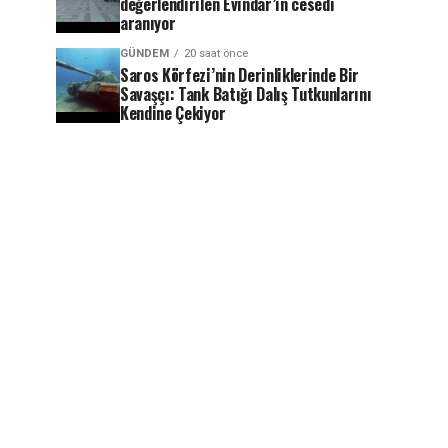
değerlendirilen Evindar’ın cesedi
aranıyor
GÜNDEM
20 saat önce
Saros Körfezi’nin Derinliklerinde Bir
Savaşçı: Tank Batığı Dalış Tutkunlarını
Kendine Çekiyor