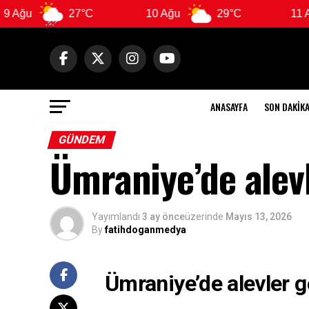
27°C
10 Ağu
29°C
11 Ağu
ANASAYFA
SON DAKIK
GÜNDEM
Ümraniye’de alev
Yayımlandı
3 ay önce
üzerinde
Mayıs 13, 2026
By
fatihdoganmedya
Ümraniye’de alevler 