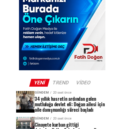
YENI
TREND
VIDEO
GÜNDEM
20 saat önce
34 yıllık hasretin ardından gelen
mutluluğa devlet eli: Doğan ailesi için
aile danışmanlığı süreci başladı
GÜNDEM
20 saat önce
Cinayete kurban gittiği