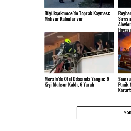
Büyükçekmece’de Toprak Kayması:
Reyhan
Mahsur Kalanlar var
Sırası
Alevle
Havası
Mersin’de Otel Odasında Yangın: 9
Samsun
Kişi Mahsur Kaldı, 6 Yaralı
Panik 
Karart
YOR