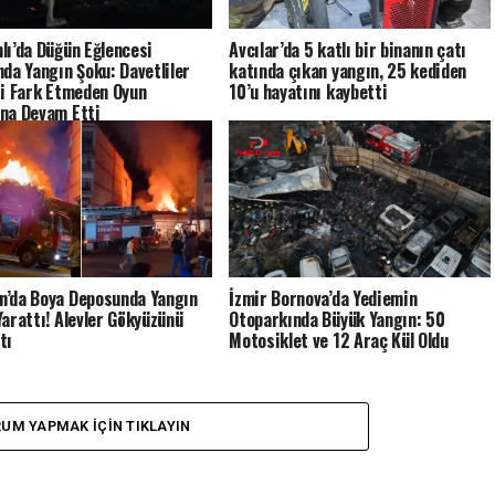
lı’da Düğün Eğlencesi
Avcılar’da 5 katlı bir binanın çatı
nda Yangın Şoku: Davetliler
katında çıkan yangın, 25 kediden
ri Fark Etmeden Oyun
10’u hayatını kaybetti
na Devam Etti
’da Boya Deposunda Yangın
İzmir Bornova’da Yediemin
Yarattı! Alevler Gökyüzünü
Otoparkında Büyük Yangın: 50
tı
Motosiklet ve 12 Araç Kül Oldu
UM YAPMAK IÇIN TIKLAYIN