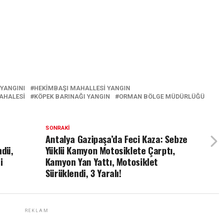
 YANGINI
HEKIMBAŞI MAHALLESI YANGIN
DAHALESİ
KÖPEK BARINAĞI YANGIN
ORMAN BÖLGE MÜDÜRLÜĞÜ
SONRAKI
Antalya Gazipaşa’da Feci Kaza: Sebze
ndü,
Yüklü Kamyon Motosiklete Çarptı,
i
Kamyon Yan Yattı, Motosiklet
Sürüklendi, 3 Yaralı!
REKLAM