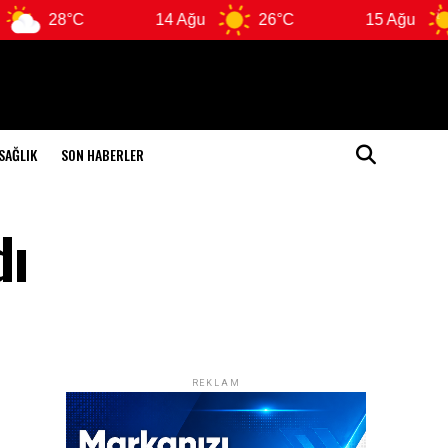
°C
14 Ağu
26°C
15 Ağu
26°C
SAĞLIK
SON HABERLER
dı
REKLAM