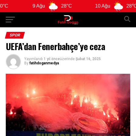
9 Ağu
28°C
10 Ağu
28°C
SPOR
UEFA’dan Fenerbahçe’ye ceza
Yayımlandı
1 yıl önce
üzerinde
Şubat 16, 2025
By
fatihdoganmedya