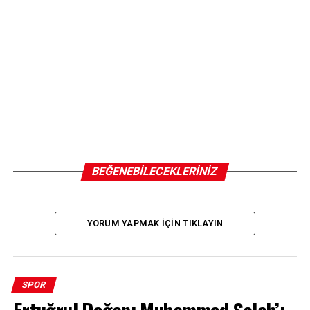
ÖNCEKI
Trabzonspor’dan Uğurcan Çakır’a destek: Yakışıksız
sözler asla kabul edilemez!
BEĞENEBILECEKLERINIZ
YORUM YAPMAK IÇIN TIKLAYIN
SPOR