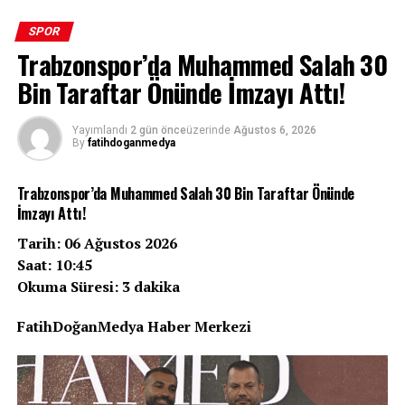
SPOR
Trabzonspor’da Muhammed Salah 30
Bin Taraftar Önünde İmzayı Attı!
Zorlu bir Çekya deplasmanı, 10 kişi kalmak, tarihi bir
başarı… Beşiktaş, UEFA Avrupa Ligi 3. eleme turu ilk
Yayımlandı
2 gün önce
üzerinde
Ağustos 6, 2026
By
fatihdoganmedya
maçında Hradec Kralove’yi 1-0 mağlup ederek Avrupa
kupalarındaki 100. galibiyetine imza attı. Siyah-
Trabzonspor’da Muhammed Salah 30 Bin Taraftar Önünde
beyazlılar, bu anlamlı zaferle sadece tur kapısını
İmzayı Attı!
aralamakla kalmadı, kulüp tarihinin gurur tablosuna bir
yıldız daha ekledi.
Tarih: 06 Ağustos 2026
Saat: 10:45
Zorlu Deplasmanda Tarihi Gece
Okuma Süresi: 3 dakika
Malsovicka Arena’da oynanan karşılaşmaya hızlı
FatihDoğanMedya Haber Merkezi
başlayan Beşiktaş, ilk yarıda bulduğu pozisyonları
değerlendiremedi ve devre 0-0 sona erdi. Ancak ikinci
yarıda siyah-beyazlılar için işler hiç beklenmedik bir hal