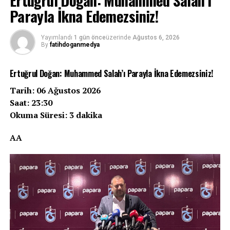
Ertuğrul Doğan: Muhammed Salah’ı
Parayla İkna Edemezsiniz!
Yayımlandı
1 gün önce
üzerinde
Ağustos 6, 2026
By
fatihdoganmedya
Ertuğrul Doğan: Muhammed Salah’ı Parayla İkna Edemezsiniz!
Tarih: 06 Ağustos 2026
Saat: 23:30
Okuma Süresi: 3 dakika
AA