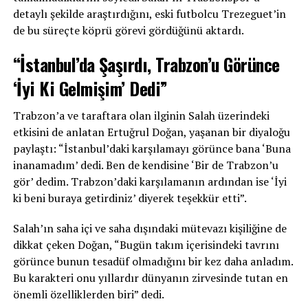
detaylı şekilde araştırdığını, eski futbolcu Trezeguet’in
de bu süreçte köprü görevi gördüğünü aktardı.
“İstanbul’da Şaşırdı, Trabzon’u Görünce
‘İyi Ki Gelmişim’ Dedi”
Trabzon’a ve taraftara olan ilginin Salah üzerindeki
etkisini de anlatan Ertuğrul Doğan, yaşanan bir diyaloğu
paylaştı: “İstanbul’daki karşılamayı görünce bana ‘Buna
inanamadım’ dedi. Ben de kendisine ‘Bir de Trabzon’u
gör’ dedim. Trabzon’daki karşılamanın ardından ise ‘İyi
ki beni buraya getirdiniz’ diyerek teşekkür etti”.
Salah’ın saha içi ve saha dışındaki mütevazı kişiliğine de
dikkat çeken Doğan, “Bugün takım içerisindeki tavrını
görünce bunun tesadüf olmadığını bir kez daha anladım.
Bu karakteri onu yıllardır dünyanın zirvesinde tutan en
önemli özelliklerden biri” dedi.