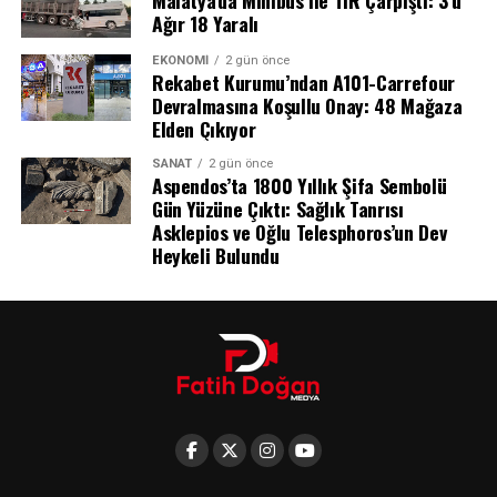
Beşiktaş bu sonuçla birlikte bu sezon oynadığı üçüncü
Ağır 18 Yaralı
resmi maçından da galibiyetle ayrılmayı başardı ve
kalesini gole kapattı.
EKONOMI
2 gün önce
Rekabet Kurumu’ndan A101-Carrefour
Devralmasına Koşullu Onay: 48 Mağaza
Elden Çıkıyor
SANAT
2 gün önce
Aspendos’ta 1800 Yıllık Şifa Sembolü
Gün Yüzüne Çıktı: Sağlık Tanrısı
Asklepios ve Oğlu Telesphoros’un Dev
Heykeli Bulundu
Muhammed Salah’tan Duygu Dolu Mesaj: