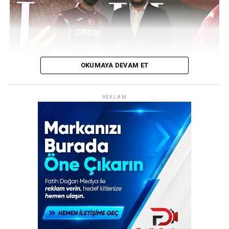
aldı.
REKLAM
OKUMAYA DEVAM ET
REKLAM
Trabzonspor, transfer tarihinin en ses getiren
hamlelerinden birine imza attı! Bordo-mavili kulüp,
Mısırlı yıldız futbolcu Muhammed Salah’ı resmen
kadrosuna katarak dünya spor gündemine bomba gibi
düştü. Şenol Güneş Spor Kompleksi’nde düzenlenen
görkemli imza töreninde yaklaşık 30 bin taraftar, yeni
transferlerini coşkuyla karşıladı.
30 Bin Kişilik Coşku: “Allah Allah Allah,
Muhammed Salah”