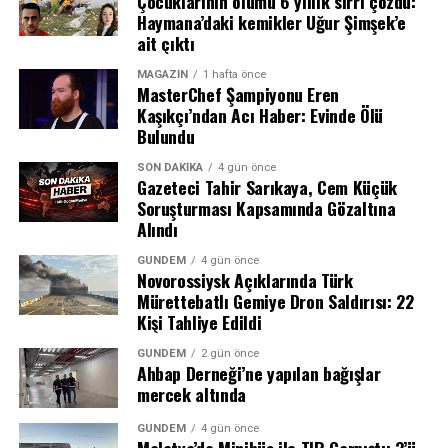
Çocuklarının ölümü 6 yıllık sırrı çözdü:
Haymana’daki kemikler Uğur Şimşek’e
ait çıktı
MAGAZIN
1 hafta önce
MasterChef Şampiyonu Eren
Kaşıkçı’ndan Acı Haber: Evinde Ölü
Bulundu
SON DAKIKA
4 gün önce
Gazeteci Tahir Sarıkaya, Cem Küçük
Soruşturması Kapsamında Gözaltına
Alındı
Semih Kılıçsoy’dan Altın Değerinde Gol
GÜNDEM
4 gün önce
Novorossiysk Açıklarında Türk
Mürettebatlı Gemiye Dron Saldırısı: 22
Maçın kırılma anı 80. dakikada geldi. Olaitan’ın pasıyla
Salah, üzerindeki 10 numaralı bordo-mavili forma ile
Kişi Tahliye Edildi
ceza sahası sağ kanadında topla buluşan Ndidi’nin
taraftarın sevgi gösterilerine yanıt verirken, birlikte 3’lü
GÜNDEM
2 gün önce
ortasında savunmadan seken meşin yuvarlağı Semih
çektirerek anı ölümsüzleştirdi. Kulüp Başkanı Ertuğrul
Ahbap Derneği’ne yapılan bağışlar
Kılıçsoy kafayla boş ağlara gönderdi. 76. dakikada oyuna
Doğan ile birlikte taraftarın karşısına çıkan Mısırlı
mercek altında
giren genç yıldız, takımına galibiyeti getiren isim oldu.
yıldız, 2 yıllık sözleşmeye imza attı.
GÜNDEM
4 gün önce
Malatya’da Minibüs ile TIR Çarpıştı: 3’ü