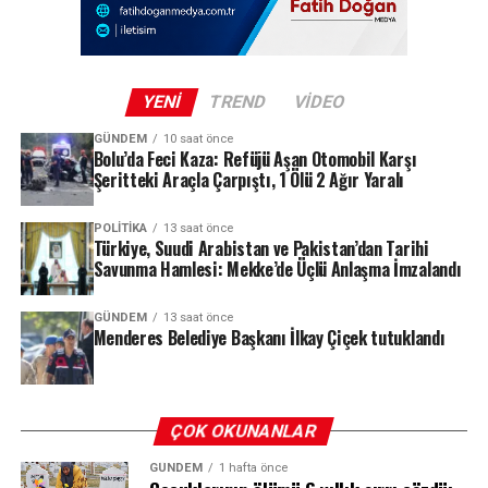
Trabzonspor yönetimi, Muhammed Salah için adeta bir
festival havasında geçen bir imza töreni organize etti.
Şenol Güneş Spor Kompleksi’ni dolduran yaklaşık 30 bin
YENI
TREND
VIDEO
bordo-mavili taraftar, “Allah Allah Allah, Muhammed
Salah” sloganlarıyla stadyumu inletirken, Mısırlı yıldız
GÜNDEM
10 saat önce
Karşılaşmanın 71. dakikasında, ilk kez ilk 11’de sahaya
Bolu’da Feci Kaza: Refüjü Aşan Otomobil Karşı
tribünleri tek tek dolaşarak kendisini selamlayan
çıkan yeni transfer Kassoum Ouattara, rakibine yaptığı
Şeritteki Araçla Çarpıştı, 1 Ölü 2 Ağır Yaralı
taraftarlara karşılık verdi.
faulün ardından ikinci sarı karttan kırmızı kart görerek
takımını 10 kişi bıraktı. Dezavantajlı duruma düşen
POLITIKA
13 saat önce
Türkiye, Suudi Arabistan ve Pakistan’dan Tarihi
Beşiktaş, pes etmedi ve mücadelesini sürdürdü.
Savunma Hamlesi: Mekke’de Üçlü Anlaşma İmzalandı
REKLAM
GÜNDEM
13 saat önce
Menderes Belediye Başkanı İlkay Çiçek tutuklandı
ÇOK OKUNANLAR
GÜNDEM
1 hafta önce