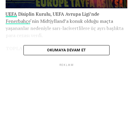
UEFA
Disiplin Kurulu, UEFA Avrupa Ligi’nde
Fenerbahçe
‘nin Midtjylland’a konuk olduğu maçta
yaşananlar nedeniyle sarı-lacivertlilere üç ayrı başlıkta
para cezası verdi.
TOPLAMDA 2.5 MİLYON TL
OKUMAYA DEVAM ET
Kurul, Fenerbahçe’ye, 10 bin euro, sahaya madde
REKLAM
atılmasından dolayı 10 bin 500 euro, meşaleler
yakılması nedeniyle de 41 bin 500 euro para cezası alan
Fenerbahçe’ye toplam 62 bin euro para cezası (Yaklaşık
2.5 milyon TL) kesildi.
İLGILI KONULAR:
SONRAKI
Juventus’ta Vlahovic’in alternatifi ortaya çıktı: Osimhen
için geliyorlar