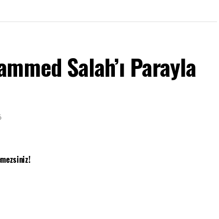
ammed Salah’ı Parayla
6
mezsiniz!