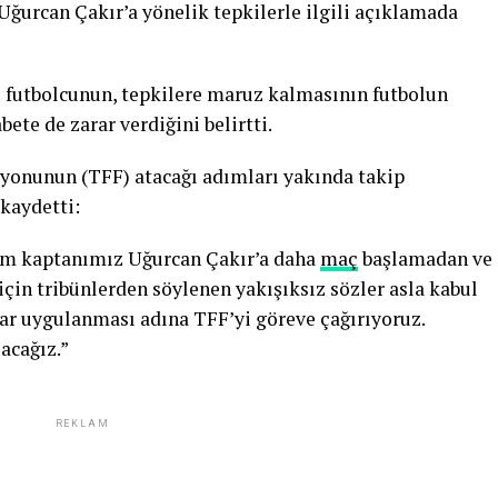
ğurcan Çakır’a yönelik tepkilerle ilgili açıklamada
li futbolcunun, tepkilere maruz kalmasının futbolun
bete de zarar verdiğini belirtti.
yonunun (TFF) atacağı adımları yakında takip
 kaydetti:
kım kaptanımız Uğurcan Çakır’a daha
maç
başlamadan ve
çin tribünlerden söylenen yakışıksız sözler asla kabul
lar uygulanması adına TFF’yi göreve çağırıyoruz.
acağız.”
REKLAM