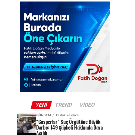
YENI
TREND
VIDEO
GÜNDEM
11 dakika önce
“Casperlar” Suç Örgütüne Büyük
Darbe: 149 Şüpheli Hakkında Dava
Açıldı