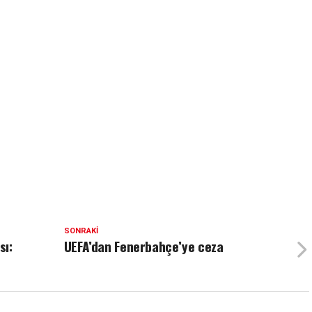
SONRAKI
sı:
UEFA’dan Fenerbahçe’ye ceza