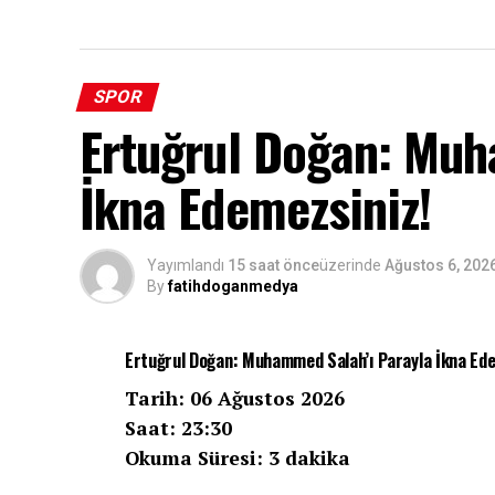
SPOR
Ertuğrul Doğan: Muh
İkna Edemezsiniz!
Yayımlandı
15 saat önce
üzerinde
Ağustos 6, 202
By
fatihdoganmedya
Ertuğrul Doğan: Muhammed Salah’ı Parayla İkna Ede
Tarih: 06 Ağustos 2026
Saat: 23:30
Okuma Süresi: 3 dakika