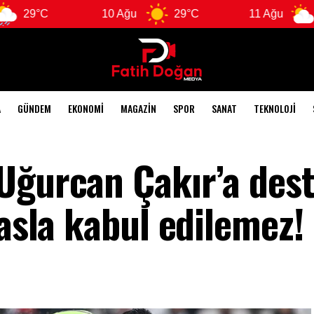
10 Ağu
29°C
11 Ağu
28°C
A
GÜNDEM
EKONOMI
MAGAZIN
SPOR
SANAT
TEKNOLOJI
Uğurcan Çakır’a dest
 asla kabul edilemez!