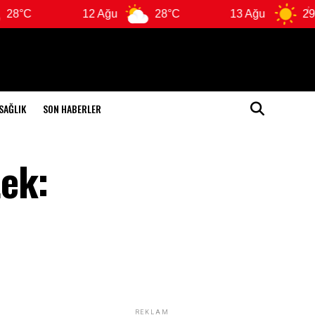
12 Ağu
28°C
13 Ağu
29°C
SAĞLIK
SON HABERLER
ek:
REKLAM