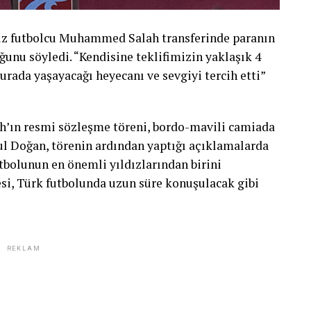
dız futbolcu Muhammed Salah transferinde paranın
uğunu söyledi. “Kendisine teklifimizin yaklaşık 4
burada yaşayacağı heyecanı ve sevgiyi tercih etti”
’ın resmi sözleşme töreni, bordo-mavili camiada
ul Doğan, törenin ardından yaptığı açıklamalarda
utbolunun en önemli yıldızlarından birini
i, Türk futbolunda uzun süre konuşulacak gibi
REKLAM