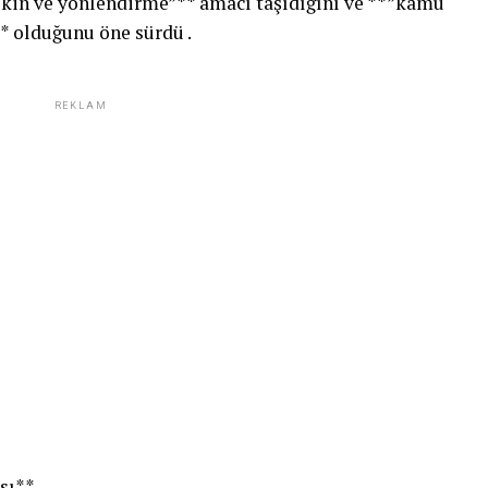
elkin ve yönlendirme”** amacı taşıdığını ve **”kamu
** olduğunu öne sürdü .
REKLAM
sı**