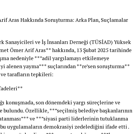
if Aras Hakkında Soruşturma: Arka Plan, Suçlamalar
rk Sanayicileri ve İş İnsanları Derneği (TÜSİAD) Yüksek
met Ömer Arif Aras** hakkında, 13 Şubat 2025 tarihinde
şma nedeniyle **”adil yargılamayı etkilemeye
giyi alenen yayma”** suçlarından **re’sen soruşturma**
 ve tarafların tepkileri:
fadeleri**
ğı konuşmada, son dönemdeki yargı süreçlerine ve
de bulundu. Özellikle, **”seçilmiş belediye başkanlarının
tanması”** ve **”siyasi parti liderlerinin tutuklanma
 bu uygulamaların demokrasiyi zedelediğini ifade etti .