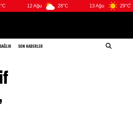
12 Ağu
28°C
13 Ağu
29°C
SAĞLIK
SON HABERLER
if
,