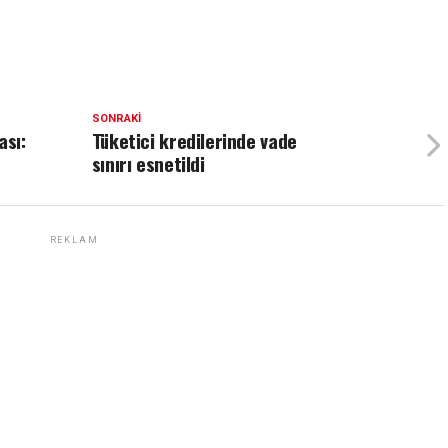
SONRAKI
ası:
Tüketici kredilerinde vade
sınırı esnetildi
REKLAM