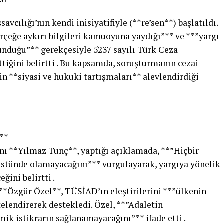
cılığı’nın kendi inisiyatifiyle (**re’sen**) başlatıldı.
rçeğe aykırı bilgileri kamuoyuna yaydığı”** ve **”yargı
unduğu”** gerekçesiyle 5237 sayılı Türk Ceza
ttiğini belirtti . Bu kapsamda, soruşturmanın cezai
n **siyasi ve hukuki tartışmaları** alevlendirdiği
**
ı **Yılmaz Tunç**, yaptığı açıklamada, **”Hiçbir
stünde olamayacağını”** vurgulayarak, yargıya yönelik
ini belirtti .
**Özgür Özel**, TÜSİAD’ın eleştirilerini **”ülkenin
telendirerek destekledi. Özel, **”Adaletin
mik istikrarın sağlanamayacağını”** ifade etti .