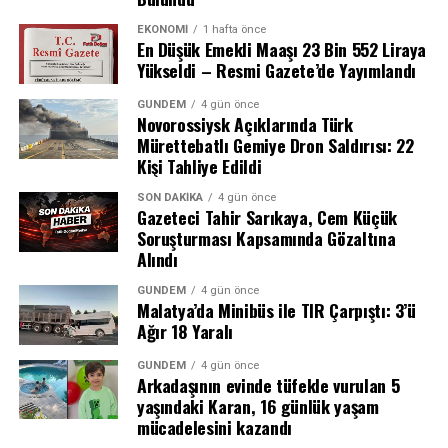
geniş yankı uyandırdı. Menderes Belediyesi’ndeki
yolsuzluk iddialarının boyutları ve soruşturmanın
EKONOMI
1 hafta önce
En Düşük Emekli Maaşı 23 Bin 552 Liraya
ilerleyen günlerde yeni gelişmelere sahne olup
Yükseldi – Resmi Gazete’de Yayımlandı
olmayacağı merak konusu oldu.
GÜNDEM
4 gün önce
CHP’den ihraç hamlesi
Novorossiysk Açıklarında Türk
Mürettebatlı Gemiye Dron Saldırısı: 22
Kişi Tahliye Edildi
Tutuklamanın hemen ardından CHP cephesinden dikkat
çeken bir adım geldi. Parti yönetimi, İlkay Çiçek’i kesin
SON DAKIKA
4 gün önce
Gazeteci Tahir Sarıkaya, Cem Küçük
ihraç talebiyle tedbirli olarak Yüksek Disiplin Kurulu’na
Soruşturması Kapsamında Gözaltına
(YDK) sevk etti.
Alındı
“Yeni Nesil” Suç Örgütlerine Karşı
GÜNDEM
4 gün önce
Bütüncül Mücadele
Malatya’da Minibüs ile TIR Çarpıştı: 3’ü
REKLAM
Ağır 18 Yaralı
Başsavcılık, soruşturmanın amacını “yeni nesil suç
örgütleri” olarak adlandırılan yapıların hiyerarşik
GÜNDEM
4 gün önce
Arkadaşının evinde tüfekle vurulan 5
organizasyonlarının deşifre edilmesi, propaganda dahil
yaşındaki Karan, 16 günlük yaşam
tüm suç faaliyetlerinin bütüncül şekilde tespiti ve kamu
mücadelesini kazandı
düzenini tehdit eden eylemlerin aydınlatılması olarak