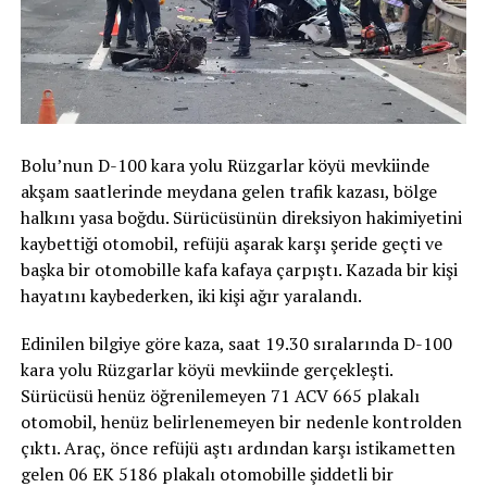
Bolu’nun D-100 kara yolu Rüzgarlar köyü mevkiinde
akşam saatlerinde meydana gelen trafik kazası, bölge
halkını yasa boğdu. Sürücüsünün direksiyon hakimiyetini
kaybettiği otomobil, refüjü aşarak karşı şeride geçti ve
başka bir otomobille kafa kafaya çarpıştı. Kazada bir kişi
hayatını kaybederken, iki kişi ağır yaralandı.
Edinilen bilgiye göre kaza, saat 19.30 sıralarında D-100
kara yolu Rüzgarlar köyü mevkiinde gerçekleşti.
Sürücüsü henüz öğrenilemeyen 71 ACV 665 plakalı
otomobil, henüz belirlenemeyen bir nedenle kontrolden
çıktı. Araç, önce refüjü aştı ardından karşı istikametten
gelen 06 EK 5186 plakalı otomobille şiddetli bir