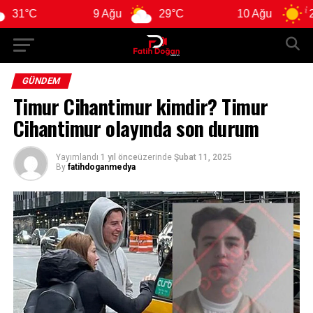
9 Ağu
29°C
10 Ağu
28°C
GÜNDEM
Timur Cihantimur kimdir? Timur
Cihantimur olayında son durum
Yayımlandı
1 yıl önce
üzerinde
Şubat 11, 2025
By
fatihdoganmedya