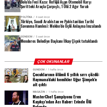
Bolu’da Feci Kaza: Refüjü Aşan Otomobil Karşı
gerçekleştirdiği 52 ayrı eylem tespit edildi. Bu
Şeritteki Araçla Çarpıştı, 1 Ölü 2 Ağır Yaralı
eylemlerde 4 kişi hayatını kaybederken, 70 kişi ise
mağdur veya müşteki olarak yer aldı. Soruşturma
POLITIKA
4 saat önce
boyunca 95 şüpheli tutuklanırken, örgüt üyelerine
4 Ağustos 2026 sabahı jandarma ekipleri, Menderes
Türkiye, Suudi Arabistan ve Pakistan’dan Tarihi
yönelik operasyonlarda uzun namlulu silahlar, balistik
Belediyesi’ne operasyon düzenledi. Belediye Başkanı
Savunma Hamlesi: Mekke’de Üçlü Anlaşma İmzalandı
çelik yelekler ve çok sayıda mühimmat ele geçirildi.
İlkay Çiçek’in de aralarında bulunduğu 15 kişi gözaltına
alındı. Gözaltına alınanlar, sağlık kontrollerinin
GÜNDEM
5 saat önce
Menderes Belediye Başkanı İlkay Çiçek tutuklandı
ardından emniyete götürülerek sorgulanmak üzere İl
REKLAM
Jandarma Komutanlığı’na teslim edildi.
Mahkeme süreci ve tutuklama kararı
ÇOK OKUNANLAR
Soruşturma kapsamında gözaltına alınan şüpheliler,
GÜNDEM
1 hafta önce
Çocuklarının ölümü 6 yıllık sırrı çözdü:
işlemlerinin tamamlanmasının ardından mahkemeye
Haymana’daki kemikler Uğur Şimşek’e
sevk edildi. Mahkeme, aralarında Belediye Başkanı İlkay
ait çıktı
Çiçek’in de bulunduğu 10 kişi hakkında tutuklama kararı
verirken, 6 kişiyi adli kontrol şartıyla serbest bıraktı.
MAGAZIN
1 hafta önce
MasterChef Şampiyonu Eren
Kaşıkçı’ndan Acı Haber: Evinde Ölü
Çiçek’in tutuklanması, İzmir siyasetinde ve kamuoyunda
Bulundu