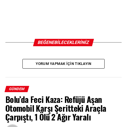
BEĞENEBILECEKLERINIZ
YORUM YAPMAK IÇIN TIKLAYIN
GÜNDEM
Bolu’da Feci Kaza: Refüjü Aşan
Otomobil Karşı Şeritteki Araçla
Çarpıştı, 1 Ölü 2 Ağır Yaralı