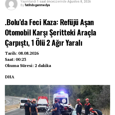
Yayımlandı
1 saat önce
üzerinde
Ağustos 8, 2026
By
fatihdoganmedya
.Bolu’da Feci Kaza: Refüjü Aşan
Otomobil Karşı Şeritteki Araçla
Çarpıştı, 1 Ölü 2 Ağır Yaralı
Tarih: 08.08.2026
Saat: 00:23
Okuma Süresi: 2 dakika
DHA