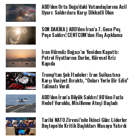
ABD’den Orta Doğu’daki Vatandaşlarına Acil
Uyarı: Saldırılara Karşı Dikkatli Olun
SON DAKİKA | ABD’den İran’a 7. Gece Peş
Peşe Saldırı! CENTCOM’dan Flaş Açıklama
İran Hürmüz Boğazı’nı Yeniden Kapattı:
Petrol Fiyatlarına Darbe, Küresel Kriz
Kapıda
Trump’tan Şok İfadeler: İran Suikastına
Karşı Vasiyet Bıraktı, “Onları Yerle Bir Edin”
Talimatı Verdi
ABD’den İran’a Büyük Saldırı! 80’den Fazla
Hedef Vuruldu, Misilleme Ateşi Başladı
Tarihi NATO Zirvesi’nde İkinci Gün: Liderler
Beştepe’de Kritik Başlıkları Masaya Yatırdı