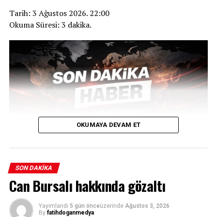
Tarih: 3 Ağustos 2026. 22:00
Okuma Süresi: 3 dakika.
OKUMAYA DEVAM ET
SON DAKIKA
Can Bursalı hakkında gözaltı
Son dakika gelişmesiyle birlikte Türk basınında yeni bir
şok dalgası yaşanıyor. İstanbul Cumhuriyet Başsavcılığı
Yayımlandı
5 gün önce
üzerinde
Ağustos 3, 2026
By
fatihdoganmedya
Örgütlü Suçlar Soruşturma Bürosu’nun yürüttüğü