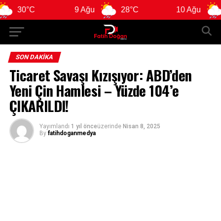
0°C
9 Ağu
28°C
10 Ağu
28°
SON DAKIKA
Ticaret Savaşı Kızışıyor: ABD’den
Yeni Çin Hamlesi – Yüzde 104’e
ÇIKARILDI!
Yayımlandı
1 yıl önce
üzerinde
Nisan 8, 2025
By
fatihdoganmedya