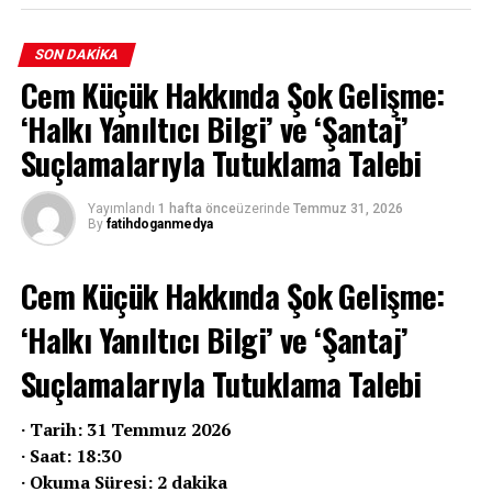
İstanbul Cumhuriyet Başsavcılığı,
Gazete Pencere muhabiri Can
SON DAKIKA
Cem Küçük Hakkında Şok Gelişme:
Bursalı’yı “halkı yanıltıcı bilgiyi
‘Halkı Yanıltıcı Bilgi’ ve ‘Şantaj’
alenen yayma” suçlamasıyla şüpheli
Suçlamalarıyla Tutuklama Talebi
sıfatıyla, gözaltı talimatı olmaksızın
Yayımlandı
1 hafta önce
üzerinde
Temmuz 31, 2026
ifadeye çağırdı.
By
fatihdoganmedya
Cem Küçük Hakkında Şok Gelişme:
‘Halkı Yanıltıcı Bilgi’ ve ‘Şantaj’
Suçlamalarıyla Tutuklama Talebi
· Tarih: 31 Temmuz 2026
Fatih Doğan Medya
· Saat: 18:30
· Okuma Süresi: 2 dakika
Hızlı • Tarafsız • Güvenilir Haber