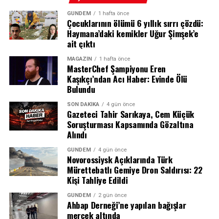
GÜNDEM
1 hafta önce
Çocuklarının ölümü 6 yıllık sırrı çözdü:
Haymana’daki kemikler Uğur Şimşek’e
REKLAM
📘 Facebook
ait çıktı
MAGAZIN
1 hafta önce
MasterChef Şampiyonu Eren
Kaşıkçı’ndan Acı Haber: Evinde Ölü
REKLAM
Bulundu
SON DAKIKA
4 gün önce
Gazeteci Tahir Sarıkaya, Cem Küçük
Soruşturması Kapsamında Gözaltına
Alındı
GÜNDEM
4 gün önce
Novorossiysk Açıklarında Türk
Mürettebatlı Gemiye Dron Saldırısı: 22
Kişi Tahliye Edildi
GÜNDEM
2 gün önce
Ahbap Derneği’ne yapılan bağışlar
mercek altında