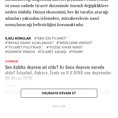
ve uzun vadede ticaret düzeninde önemli değişikliklere
neden olabilir. Dünya ekonomisi, her iki tarafın atacağı
adımları yakından izlemekte, müzakerelerin nasıl
sonuçlanacağı belirsizliğini korumaktadır.
İLGILI KONULAR:
"ABD ÇIN TICARET"
"BEYAZ SARAY AÇIKLAMASI"
"MISILLEME VERGISI"
"TICARET POLITIKASI".
"YÜZDE 104 EK VERGI"
GÜMRÜK VERGISI
TICARET SAVAŞI
TRUMP
SONRAKI
Son dakika deprem mi oldu? Az önce deprem nerede
oldu? İstanbul, Ankara, İzmir ve il il AFAD son depremler
09 Nisan 2025
ÖNCEKI
Son Dakika: Ümit Özdağ Hakkında İddianame Hazırlandı!
OKUMAYA DEVAM ET
REKLAM