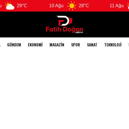
29°C
10 Ağu
28°C
11 Ağu
A
GÜNDEM
EKONOMI
MAGAZIN
SPOR
SANAT
TEKNOLOJI