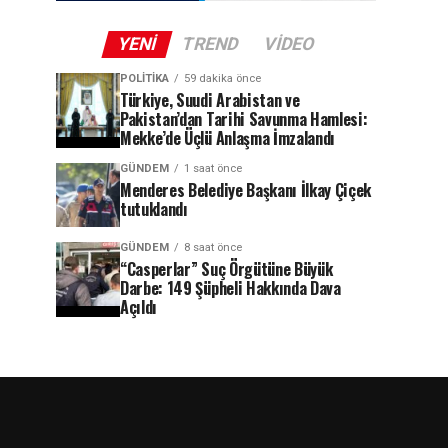
YENI
TREND
VIDEO
POLITIKA
59 dakika önce
Türkiye, Suudi Arabistan ve
Pakistan’dan Tarihi Savunma Hamlesi:
Mekke’de Üçlü Anlaşma İmzalandı
GÜNDEM
1 saat önce
Menderes Belediye Başkanı İlkay Çiçek
tutuklandı
GÜNDEM
8 saat önce
“Casperlar” Suç Örgütüne Büyük
Darbe: 149 Şüpheli Hakkında Dava
Açıldı