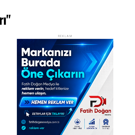
rı"
REKLAM