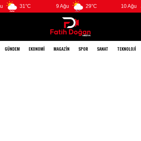
C
9 Ağu
29°C
10 Ağu
28°C
GÜNDEM
EKONOMI
MAGAZIN
SPOR
SANAT
TEKNOLOJI