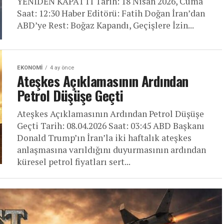
YENİDEN KAPATTI Tarih: 18 Nisan 2026, Cuma
Saat: 12:30 Haber Editörü: Fatih Doğan İran’dan
ABD’ye Rest: Boğaz Kapandı, Geçişlere İzin...
EKONOMI
4 ay önce
Ateşkes Açıklamasının Ardından
Petrol Düşüşe Geçti
Ateşkes Açıklamasının Ardından Petrol Düşüşe
Geçti Tarih: 08.04.2026 Saat: 03:45 ABD Başkanı
Donald Trump’ın İran’la iki haftalık ateşkes
anlaşmasına varıldığını duyurmasının ardından
küresel petrol fiyatları sert...