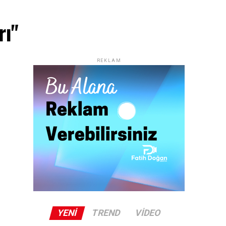
rı"
REKLAM
YENI
TREND
VIDEO