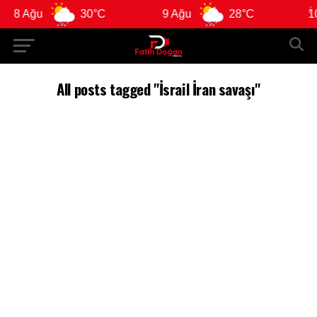
8 Ağu
30°C
9 Ağu
28°C
10 
All posts tagged "İsrail İran savaşı"