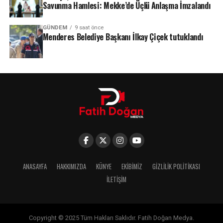
Savunma Hamlesi: Mekke’de Üçlü Anlaşma İmzalandı
GÜNDEM
9 saat önce
Menderes Belediye Başkanı İlkay Çiçek tutuklandı
ANASAYFA
HAKKIMIZDA
KÜNYE
EKIBIMIZ
GIZLILIK POLITIKASI
İLETIŞIM
Copyright © 2025 Tüm Hakları Saklıdır. Fatih Doğan Medya.