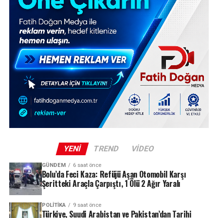
YENI
TREND
VIDEO
GÜNDEM
6 saat önce
Bolu’da Feci Kaza: Refüjü Aşan Otomobil Karşı
Şeritteki Araçla Çarpıştı, 1 Ölü 2 Ağır Yaralı
POLITIKA
9 saat önce
Türkiye, Suudi Arabistan ve Pakistan’dan Tarihi