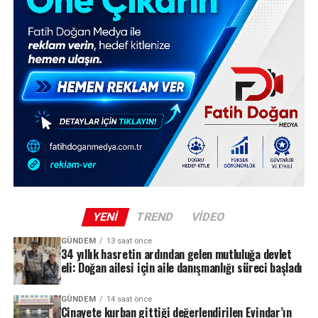
YENI
TREND
VIDEO
GÜNDEM
13 saat önce
34 yıllık hasretin ardından gelen mutluluğa devlet
eli: Doğan ailesi için aile danışmanlığı süreci başladı
GÜNDEM
14 saat önce
Cinayete kurban gittiği değerlendirilen Evindar’ın