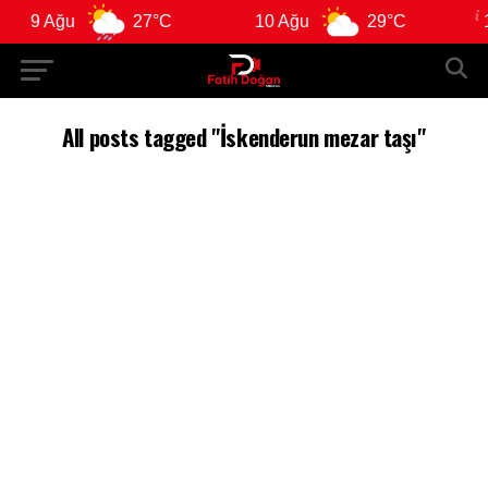
9 Ağu
27°C
10 Ağu
29°C
11
All posts tagged "İskenderun mezar taşı"