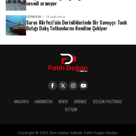
cesedi aranıyor
GÜNDEM
14 saat önce
Saros Körfezi’nin Derinliklerinde Bir Savaşçı: Tank
Batığı Dalış Tutkunlarını Kendine Çekiyor
ANASAYFA
HAKKIMIZDA
KÜNYE
EKIBIMIZ
GIZLILIK POLITIKASI
İLETIŞIM
Copyright © 2025 Tüm Hakları Saklıdır. Fatih Doğan Medya.