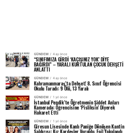
GÜNDEM
4 ay önce
“SINIFIMIZA GİRDİ ‘KAÇIŞINIZ YOK’ DİYE
BAĞIRDI” – YARALI KURTULAN ÇOCUK DEHŞETİ
ANLATTI
GÜNDEM
4 ay önce
Kahramanmaraş’ta Dehşet! 8. Sınıf Öğrencisi
Okulu Taradı: 9 Ölü, 13 Yaralı
GÜNDEM
1 yıl önce
İstanbul Pendik’te Öğretmenin Şiddet Anları
Kamerada: Öğrencisine ‘Pisliksin’ Diyerek
Hakaret Etti
GÜNDEM
1 yıl önce
Giresun Lisesinde Kanlı Paniğe Dönüşen Kantin
Saldırısı: Kız Kardeşler Vuruldu, Fail Yakalandı