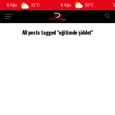
8 Ağu
31°C
9 Ağu
28°C
10 
All posts tagged "eğitimde şiddet"