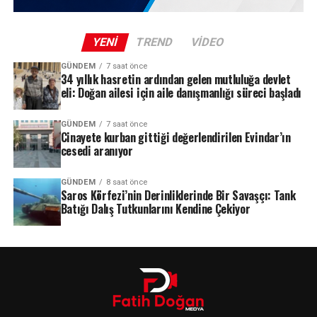
YENI
TREND
VIDEO
GÜNDEM
7 saat önce
34 yıllık hasretin ardından gelen mutluluğa devlet
eli: Doğan ailesi için aile danışmanlığı süreci başladı
GÜNDEM
7 saat önce
Cinayete kurban gittiği değerlendirilen Evindar’ın
cesedi aranıyor
GÜNDEM
8 saat önce
Saros Körfezi’nin Derinliklerinde Bir Savaşçı: Tank
Batığı Dalış Tutkunlarını Kendine Çekiyor