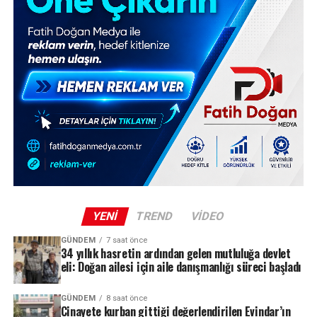
YENI
TREND
VIDEO
GÜNDEM
7 saat önce
34 yıllık hasretin ardından gelen mutluluğa devlet
eli: Doğan ailesi için aile danışmanlığı süreci başladı
GÜNDEM
8 saat önce
Cinayete kurban gittiği değerlendirilen Evindar’ın