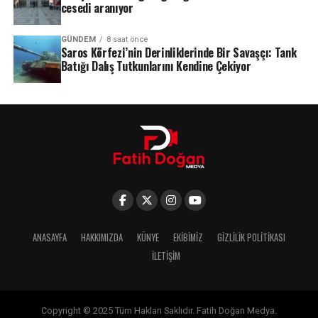
cesedi aranıyor
GÜNDEM
8 saat önce
Saros Körfezi’nin Derinliklerinde Bir Savaşçı: Tank
Batığı Dalış Tutkunlarını Kendine Çekiyor
ANASAYFA
HAKKIMIZDA
KÜNYE
EKIBIMIZ
GIZLILIK POLITIKASI
İLETIŞIM
Copyright © 2025 Tüm Hakları Saklıdır. Fatih Doğan Medya.