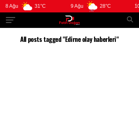
8 Ağu
31°C
9 Ağu
28°C
10 
All posts tagged "Edirne olay haberleri"