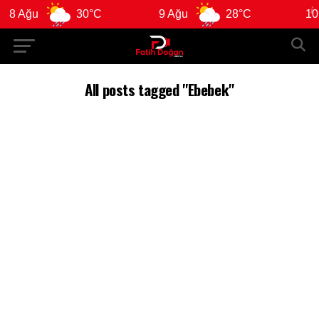
8 Ağu
30°C
9 Ağu
28°C
10 A
All posts tagged "Ebebek"