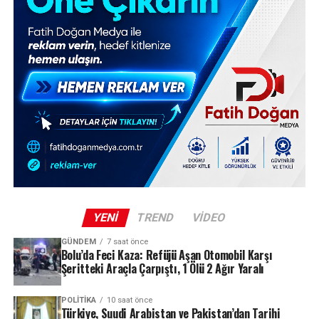
YENI
TREND
VIDEO
GÜNDEM
7 saat önce
Bolu’da Feci Kaza: Refüjü Aşan Otomobil Karşı
Şeritteki Araçla Çarpıştı, 1 Ölü 2 Ağır Yaralı
POLITIKA
10 saat önce
Türkiye, Suudi Arabistan ve Pakistan’dan Tarihi