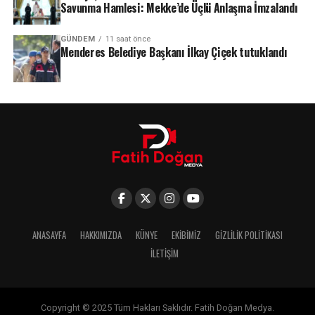
Savunma Hamlesi: Mekke’de Üçlü Anlaşma İmzalandı
GÜNDEM
11 saat önce
Menderes Belediye Başkanı İlkay Çiçek tutuklandı
ANASAYFA
HAKKIMIZDA
KÜNYE
EKIBIMIZ
GIZLILIK POLITIKASI
İLETIŞIM
Copyright © 2025 Tüm Hakları Saklıdır. Fatih Doğan Medya.