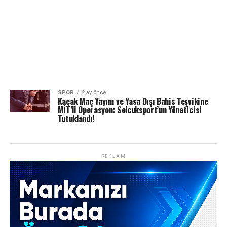
SPOR
2 ay önce
Kaçak Maç Yayını ve Yasa Dışı Bahis Teşvikine
MİT’li Operasyon: Selcuksport’un Yöneticisi
Tutuklandı!
REKLAM