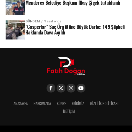
Menderes Belediye Başkanı İlkay Çiçek tutuklandı
GÜNDEM
9 saat önce
“Casperlar” Suç Örgütüne Büyük Darbe: 149 Şüpheli
Hakkında Dava Açıldı
ANASAYFA
HAKKIMIZDA
KÜNYE
EKIBIMIZ
GIZLILIK POLITIKASI
İLETIŞIM