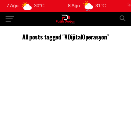
7 Ağu
30°C
8 Ağu
31°C
9 
All posts tagged "#DijitalOperasyon"