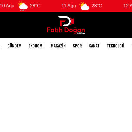
Ağu
28°C
11 Ağu
28°C
12 Ağu
A
GÜNDEM
EKONOMI
MAGAZIN
SPOR
SANAT
TEKNOLOJI