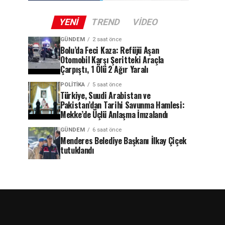
YENI
TREND
VIDEO
GÜNDEM
2 saat önce
Bolu’da Feci Kaza: Refüjü Aşan
Otomobil Karşı Şeritteki Araçla
Çarpıştı, 1 Ölü 2 Ağır Yaralı
POLITIKA
5 saat önce
Türkiye, Suudi Arabistan ve
Pakistan’dan Tarihi Savunma Hamlesi:
Mekke’de Üçlü Anlaşma İmzalandı
GÜNDEM
6 saat önce
Menderes Belediye Başkanı İlkay Çiçek
tutuklandı