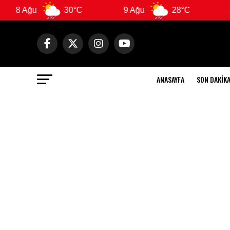
8 Ağu
30°C
9 Ağu
28°C
10 
ANASAYFA
SON DAKIK