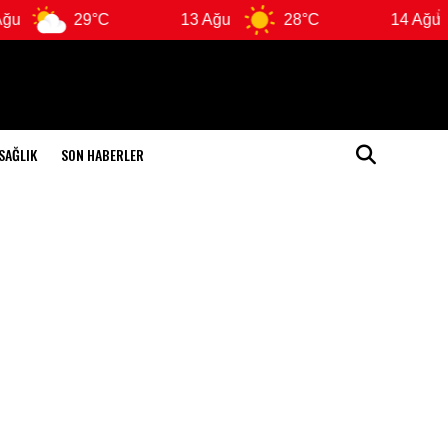
29°C
13 Ağu
28°C
14 Ağu
SAĞLIK
SON HABERLER