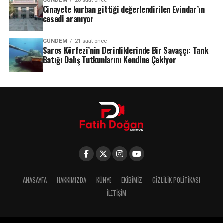
GÜNDEM
20 saat önce
Cinayete kurban gittiği değerlendirilen Evindar’ın
cesedi aranıyor
GÜNDEM
21 saat önce
Saros Körfezi’nin Derinliklerinde Bir Savaşçı: Tank
Batığı Dalış Tutkunlarını Kendine Çekiyor
ANASAYFA
HAKKIMIZDA
KÜNYE
EKIBIMIZ
GIZLILIK POLITIKASI
İLETIŞIM