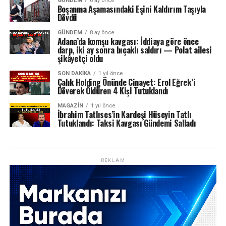
GÜNDEM
6 ay önce
Boşanma Aşamasındaki Eşini Kaldırım Taşıyla
Dövdü
GÜNDEM
8 ay önce
Adana’da komşu kavgası: İddiaya göre önce
darp, iki ay sonra bıçaklı saldırı — Polat ailesi
şikâyetçi oldu
SON DAKIKA
1 yıl önce
Çalık Holding Önünde Cinayet: Erol Eğrek’i
Döverek Öldüren 4 Kişi Tutuklandı
MAGAZIN
1 yıl önce
İbrahim Tatlıses’in Kardeşi Hüseyin Tatlı
Tutuklandı: Taksi Kavgası Gündemi Salladı
REKLAM