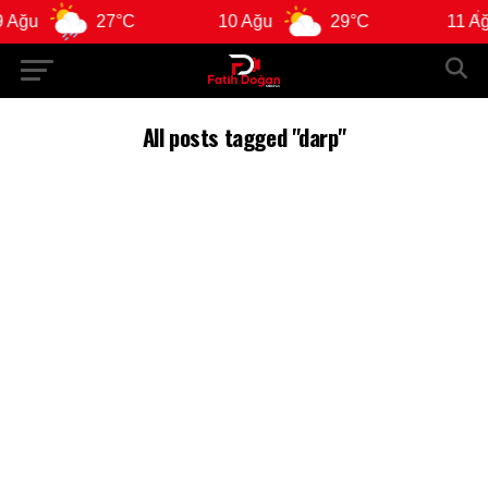
ğu
27°C
10 Ağu
29°C
11 Ağu
All posts tagged "darp"