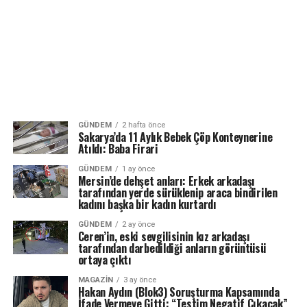
GÜNDEM
2 hafta önce
Sakarya’da 11 Aylık Bebek Çöp Konteynerine
Atıldı: Baba Firari
GÜNDEM
1 ay önce
Mersin’de dehşet anları: Erkek arkadaşı
tarafından yerde sürüklenip araca bindirilen
kadını başka bir kadın kurtardı
GÜNDEM
2 ay önce
Ceren’in, eski sevgilisinin kız arkadaşı
tarafından darbedildiği anların görüntüsü
ortaya çıktı
MAGAZIN
3 ay önce
Hakan Aydın (Blok3) Soruşturma Kapsamında
İfade Vermeye Gitti: “Testim Negatif Çıkacak”