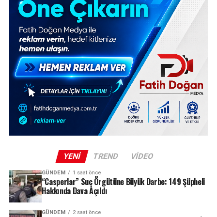
YENI
TREND
VIDEO
GÜNDEM
1 saat önce
“Casperlar” Suç Örgütüne Büyük Darbe: 149 Şüpheli
Hakkında Dava Açıldı
GÜNDEM
2 saat önce