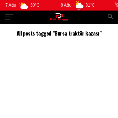
7 Ağu
30°C
8 Ağu
31°C
9 
All posts tagged "Bursa traktör kazası"