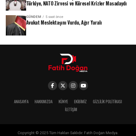
Türkiye, NATO Zirvesi ve Küresel Krizler Masadaydı
GÜNDEM
5 saat önce
Avukat Meslektaşını Vurdu, Ağır Yaralı
ANASAYFA
HAKKIMIZDA
KÜNYE
EKIBIMIZ
GIZLILIK POLITIKASI
İLETIŞIM
Copyright © 2025 Tüm Hakları Saklıdır. Fatih Doğan Medya.