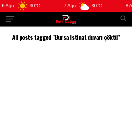
 Ağu
30°C
7 Ağu
30°C
8 Ağ
All posts tagged "Bursa istinat duvarı çöktü"