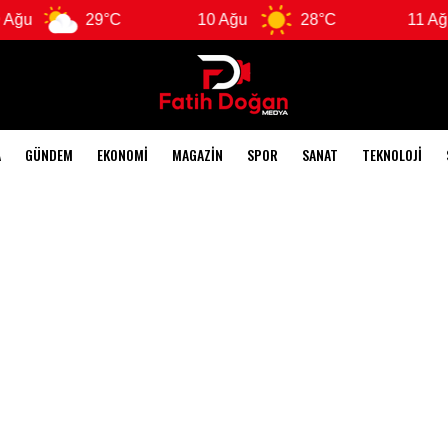
ğu
29°C
10 Ağu
28°C
11 Ağu
A
GÜNDEM
EKONOMI
MAGAZIN
SPOR
SANAT
TEKNOLOJI