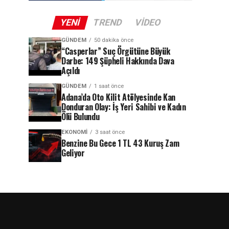
YENI
TREND
VIDEO
GÜNDEM
50 dakika önce
“Casperlar” Suç Örgütüne Büyük
Darbe: 149 Şüpheli Hakkında Dava
Açıldı
GÜNDEM
1 saat önce
Adana’da Oto Kilit Atölyesinde Kan
Donduran Olay: İş Yeri Sahibi ve Kadın
Ölü Bulundu
EKONOMI
3 saat önce
Benzine Bu Gece 1 TL 43 Kuruş Zam
Geliyor