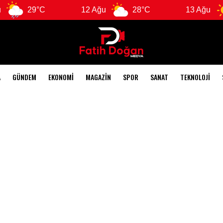
29°C
12 Ağu
28°C
13 Ağu
A
GÜNDEM
EKONOMI
MAGAZIN
SPOR
SANAT
TEKNOLOJI