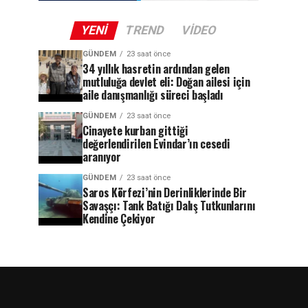
YENI
TREND
VIDEO
GÜNDEM
23 saat önce
34 yıllık hasretin ardından gelen
mutluluğa devlet eli: Doğan ailesi için
aile danışmanlığı süreci başladı
GÜNDEM
23 saat önce
Cinayete kurban gittiği
değerlendirilen Evindar’ın cesedi
aranıyor
GÜNDEM
23 saat önce
Saros Körfezi’nin Derinliklerinde Bir
Savaşçı: Tank Batığı Dalış Tutkunlarını
Kendine Çekiyor