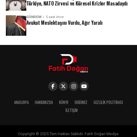
Türkiye, NATO Zirvesi ve Küresel Krizler Masadaydı
GÜNDEM
5 saat önce
Avukat Meslektaşını Vurdu, Ağır Yaralı
ANASAYFA
HAKKIMIZDA
KÜNYE
EKIBIMIZ
GIZLILIK POLITIKASI
İLETIŞIM
Copyright © 2025 Tüm Hakları Saklıdır. Fatih Doğan Medya.