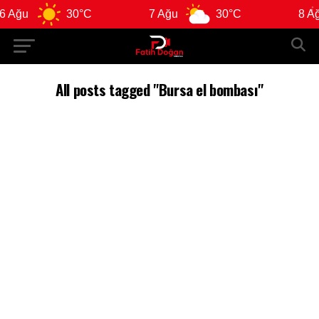
 Ağu
30°C
7 Ağu
30°C
8 Ağu
All posts tagged "Bursa el bombası"