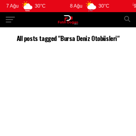
7 Ağu
30°C
8 Ağu
30°C
9 
All posts tagged "Bursa Deniz Otobüsleri"