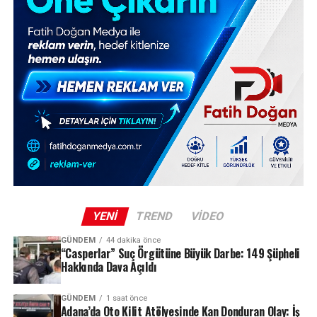
YENI
TREND
VIDEO
GÜNDEM
44 dakika önce
“Casperlar” Suç Örgütüne Büyük Darbe: 149 Şüpheli
Hakkında Dava Açıldı
GÜNDEM
1 saat önce
Adana’da Oto Kilit Atölyesinde Kan Donduran Olay: İş