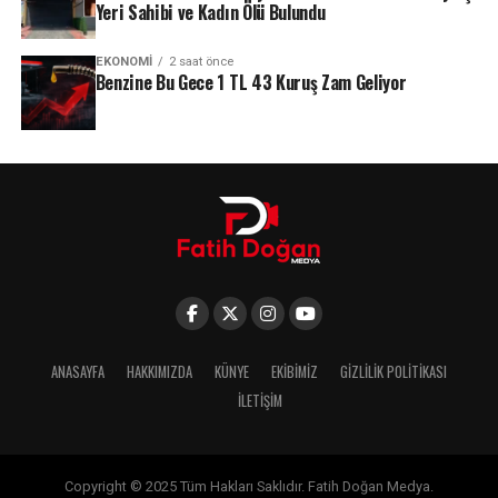
Yeri Sahibi ve Kadın Ölü Bulundu
EKONOMI
2 saat önce
Benzine Bu Gece 1 TL 43 Kuruş Zam Geliyor
ANASAYFA
HAKKIMIZDA
KÜNYE
EKIBIMIZ
GIZLILIK POLITIKASI
İLETIŞIM
Copyright © 2025 Tüm Hakları Saklıdır. Fatih Doğan Medya.