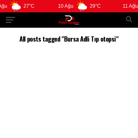
ğu
27°C
10 Ağu
29°C
11 Ağu
All posts tagged "Bursa Adli Tıp otopsi"