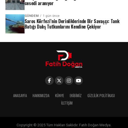
cesedi aranıyor
GÜNDEM
1 gün önce
Saros Körfezi’nin Derinliklerinde Bir Savaşçı: Tank
Batığı Dalış Tutkunlarını Kendine Çekiyor
ANASAYFA
HAKKIMIZDA
KÜNYE
EKIBIMIZ
GIZLILIK POLITIKASI
İLETIŞIM
Copyright © 2025 Tüm Hakları Saklıdır. Fatih Doğan Medya.