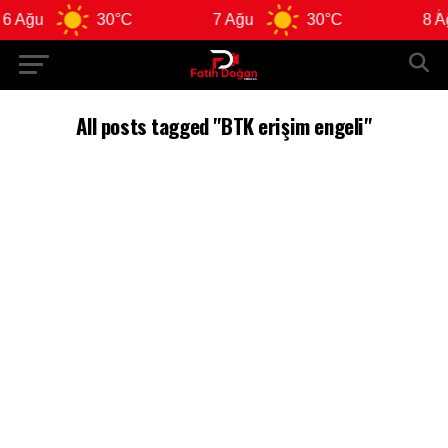
6 Ağu
30°C
7 Ağu
30°C
8 Ağ
All posts tagged "BTK erişim engeli"