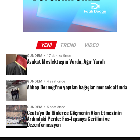
YENI
TREND
VIDEO
GÜNDEM
17 dakika önce
Avukat Meslektaşını Vurdu, Ağır Yaralı
GÜNDEM
4 saat önce
Ahbap Derneği’ne yapılan bağışlar mercek altında
GÜNDEM
5 saat önce
Ceuta’ya On Binlerce Göçmenin Akın Etmesinin
Ardındaki Perde: Fas-İspanya Gerilimi ve
Dezenformasyon