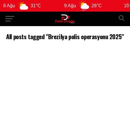
8 Ağu
31°C
9 Ağu
28°C
10 A
All posts tagged "Brezilya polis operasyonu 2025"