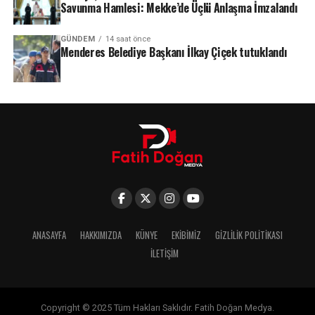
Savunma Hamlesi: Mekke’de Üçlü Anlaşma İmzalandı
GÜNDEM
14 saat önce
Menderes Belediye Başkanı İlkay Çiçek tutuklandı
ANASAYFA
HAKKIMIZDA
KÜNYE
EKIBIMIZ
GIZLILIK POLITIKASI
İLETIŞIM
Copyright © 2025 Tüm Hakları Saklıdır. Fatih Doğan Medya.