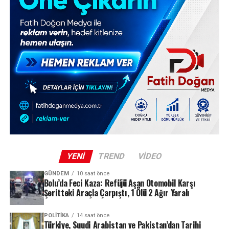
YENI
TREND
VIDEO
GÜNDEM
10 saat önce
Bolu’da Feci Kaza: Refüjü Aşan Otomobil Karşı
Şeritteki Araçla Çarpıştı, 1 Ölü 2 Ağır Yaralı
POLITIKA
14 saat önce
Türkiye, Suudi Arabistan ve Pakistan’dan Tarihi