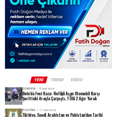
YENI
TREND
VIDEO
GÜNDEM
8 saat önce
Bolu’da Feci Kaza: Refüjü Aşan Otomobil Karşı
Şeritteki Araçla Çarpıştı, 1 Ölü 2 Ağır Yaralı
POLITIKA
11 saat önce
Türkiye, Suudi Arabistan ve Pakistan’dan Tarihi