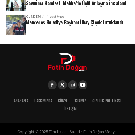
Savunma Hamlesi: Mekke’de Üçlü Anlaşma İmzalandı
GÜNDEM
11 saat önce
Menderes Belediye Başkanı İlkay Çiçek tutuklandı
ANASAYFA
HAKKIMIZDA
KÜNYE
EKIBIMIZ
GIZLILIK POLITIKASI
İLETIŞIM
Copyright © 2025 Tüm Hakları Saklıdır. Fatih Doğan Medya.