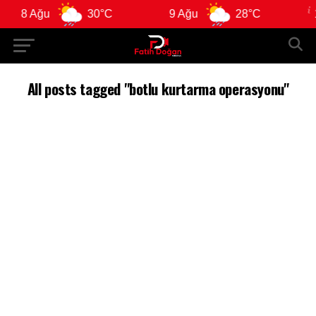
8 Ağu
30°C
9 Ağu
28°C
10
All posts tagged "botlu kurtarma operasyonu"