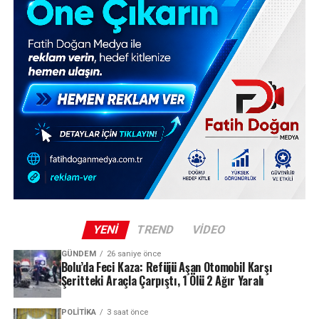
YENI
TREND
VIDEO
GÜNDEM
26 saniye önce
Bolu’da Feci Kaza: Refüjü Aşan Otomobil Karşı
Şeritteki Araçla Çarpıştı, 1 Ölü 2 Ağır Yaralı
POLITIKA
3 saat önce