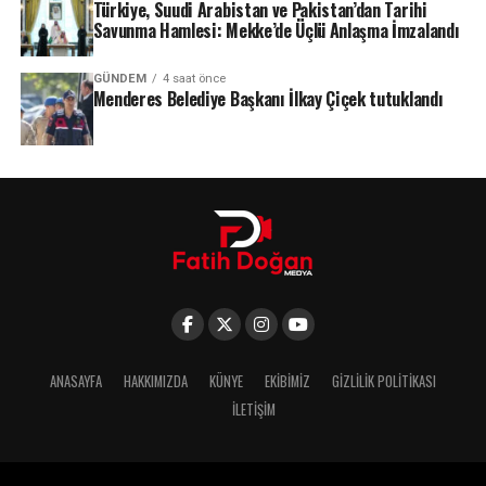
Türkiye, Suudi Arabistan ve Pakistan’dan Tarihi
Savunma Hamlesi: Mekke’de Üçlü Anlaşma İmzalandı
GÜNDEM
4 saat önce
Menderes Belediye Başkanı İlkay Çiçek tutuklandı
ANASAYFA
HAKKIMIZDA
KÜNYE
EKIBIMIZ
GIZLILIK POLITIKASI
İLETIŞIM