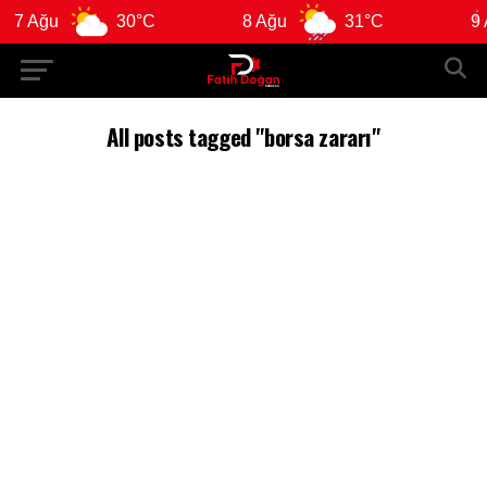
7 Ağu
30°C
8 Ağu
31°C
9 A
All posts tagged "borsa zararı"