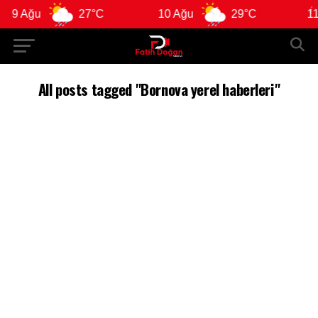
9 Ağu
27°C
10 Ağu
29°C
11 
All posts tagged "Bornova yerel haberleri"