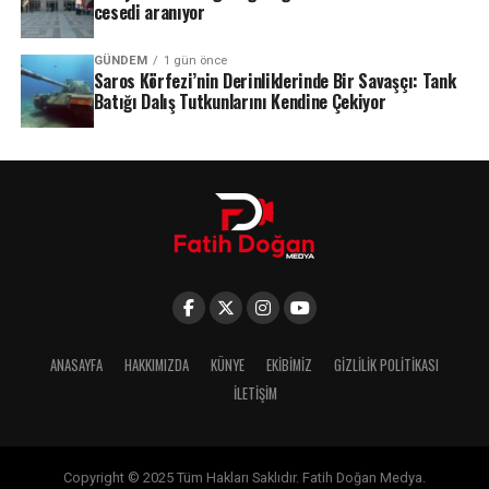
cesedi aranıyor
GÜNDEM
1 gün önce
Saros Körfezi’nin Derinliklerinde Bir Savaşçı: Tank
Batığı Dalış Tutkunlarını Kendine Çekiyor
ANASAYFA
HAKKIMIZDA
KÜNYE
EKIBIMIZ
GIZLILIK POLITIKASI
İLETIŞIM
Copyright © 2025 Tüm Hakları Saklıdır. Fatih Doğan Medya.