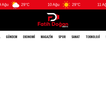
ğu
29°C
10 Ağu
29°C
11 Ağu
A
GÜNDEM
EKONOMI
MAGAZIN
SPOR
SANAT
TEKNOLOJI