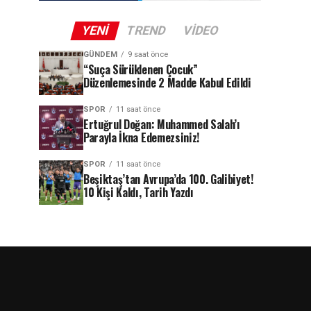
YENI
TREND
VIDEO
GÜNDEM
9 saat önce
“Suça Sürüklenen Çocuk”
Düzenlemesinde 2 Madde Kabul Edildi
SPOR
11 saat önce
Ertuğrul Doğan: Muhammed Salah’ı
Parayla İkna Edemezsiniz!
SPOR
11 saat önce
Beşiktaş’tan Avrupa’da 100. Galibiyet!
10 Kişi Kaldı, Tarih Yazdı