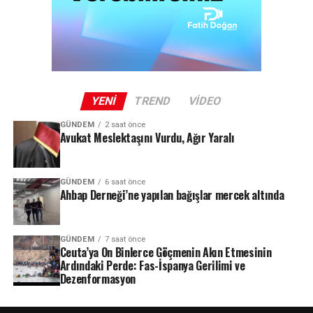
YENI
TREND
VIDEO
GÜNDEM
2 saat önce
Avukat Meslektaşını Vurdu, Ağır Yaralı
GÜNDEM
6 saat önce
Ahbap Derneği’ne yapılan bağışlar mercek altında
GÜNDEM
7 saat önce
Ceuta’ya On Binlerce Göçmenin Akın Etmesinin
Ardındaki Perde: Fas-İspanya Gerilimi ve
Dezenformasyon