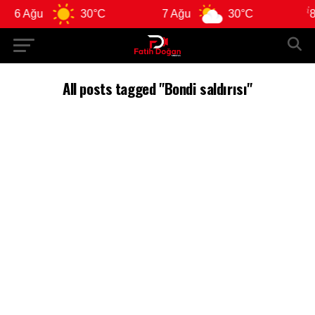
6 Ağu
30°C
7 Ağu
30°C
8 
All posts tagged "Bondi saldırısı"