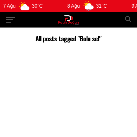
7 Ağu
30°C
8 Ağu
31°C
9 A
All posts tagged "Bolu sel"