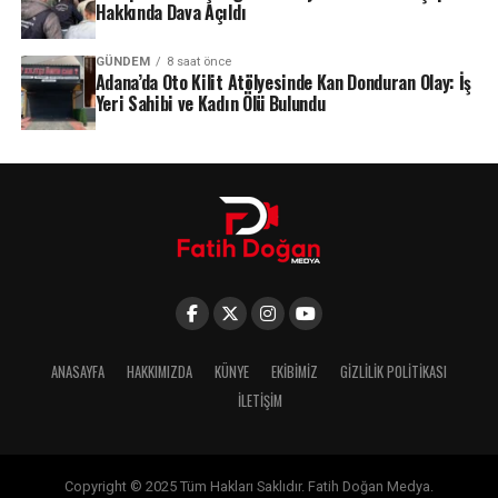
Hakkında Dava Açıldı
GÜNDEM
8 saat önce
Adana’da Oto Kilit Atölyesinde Kan Donduran Olay: İş
Yeri Sahibi ve Kadın Ölü Bulundu
ANASAYFA
HAKKIMIZDA
KÜNYE
EKIBIMIZ
GIZLILIK POLITIKASI
İLETIŞIM
Copyright © 2025 Tüm Hakları Saklıdır. Fatih Doğan Medya.