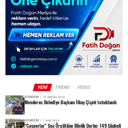
YENI
TREND
VIDEO
GÜNDEM
16 dakika önce
Menderes Belediye Başkanı İlkay Çiçek tutuklandı
GÜNDEM
7 saat önce
“Casperlar” Suç Örgütüne Büyük Darbe: 149 Şüpheli