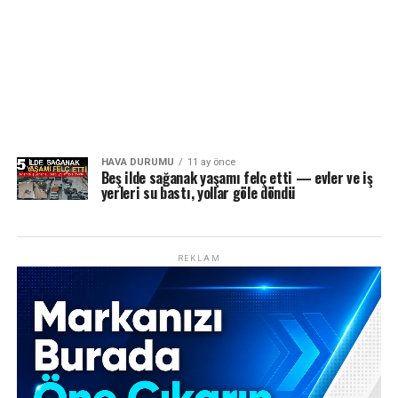
HAVA DURUMU
11 ay önce
Beş ilde sağanak yaşamı felç etti — evler ve iş
yerleri su bastı, yollar göle döndü
REKLAM