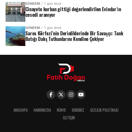
GÜNDEM
1 gün önce
Cinayete kurban gittiği değerlendirilen Evindar’ın
cesedi aranıyor
GÜNDEM
1 gün önce
Saros Körfezi’nin Derinliklerinde Bir Savaşçı: Tank
Batığı Dalış Tutkunlarını Kendine Çekiyor
ANASAYFA
HAKKIMIZDA
KÜNYE
EKIBIMIZ
GIZLILIK POLITIKASI
İLETIŞIM