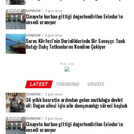
GÜNDEM
2 gün önce
Cinayete kurban gittiği değerlendirilen Evindar’ın
cesedi aranıyor
GÜNDEM
2 gün önce
Saros Körfezi’nin Derinliklerinde Bir Savaşçı: Tank
Batığı Dalış Tutkunlarını Kendine Çekiyor
REKLAM
LATEST
TRENDING
VIDEOS
GÜNDEM
2 gün önce
34 yıllık hasretin ardından gelen mutluluğa devlet
eli: Doğan ailesi için aile danışmanlığı süreci başladı
GÜNDEM
2 gün önce
Cinayete kurban gittiği değerlendirilen Evindar’ın
cesedi aranıyor