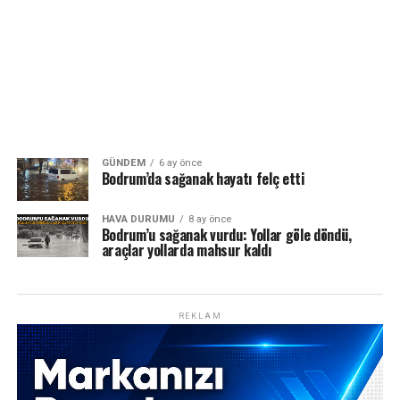
GÜNDEM
6 ay önce
Bodrum’da sağanak hayatı felç etti
HAVA DURUMU
8 ay önce
Bodrum’u sağanak vurdu: Yollar göle döndü,
araçlar yollarda mahsur kaldı
REKLAM