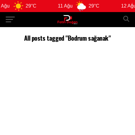
ğu
29°C
11 Ağu
29°C
12 Ağu
All posts tagged "Bodrum sağanak"